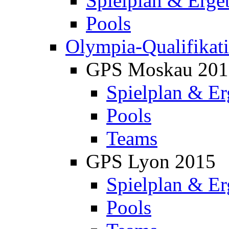
Spielplan & Erge
Pools
Olympia-Qualifikat
GPS Moskau 201
Spielplan & Er
Pools
Teams
GPS Lyon 2015
Spielplan & Er
Pools