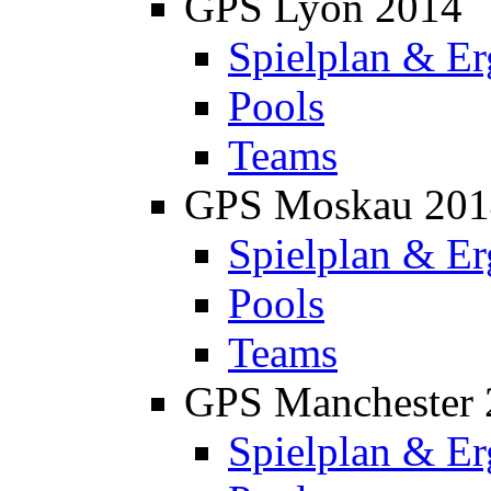
GPS Lyon 2014
Spielplan & Er
Pools
Teams
GPS Moskau 201
Spielplan & Er
Pools
Teams
GPS Manchester 
Spielplan & Er