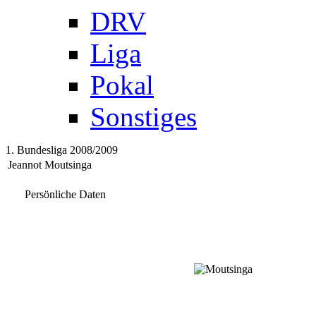
DRV
Liga
Pokal
Sonstiges
1. Bundesliga 2008/2009
Jeannot Moutsinga
Persönliche Daten