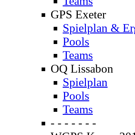
Teams
GPS Exeter
Spielplan & Er
Pools
Teams
OQ Lissabon
Spielplan
Pools
Teams
- - - - - - -