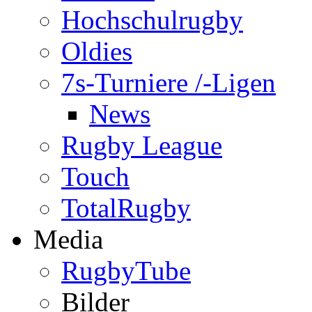
Hochschulrugby
Oldies
7s-Turniere /-Ligen
News
Rugby League
Touch
TotalRugby
Media
RugbyTube
Bilder