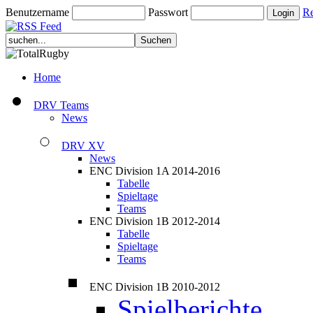
Benutzername
Passwort
Re
Home
DRV Teams
News
DRV XV
News
ENC Division 1A 2014-2016
Tabelle
Spieltage
Teams
ENC Division 1B 2012-2014
Tabelle
Spieltage
Teams
ENC Division 1B 2010-2012
Spielberichte