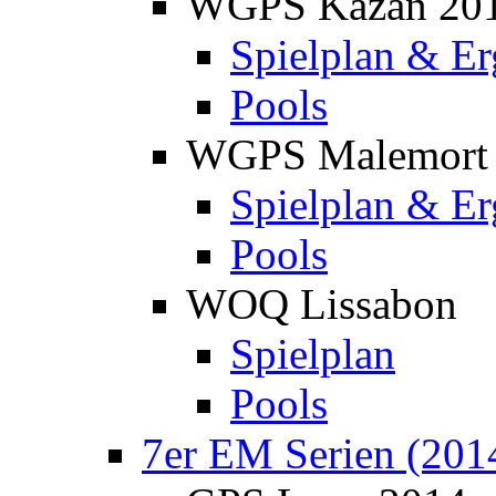
WGPS Kazan 20
Spielplan & Er
Pools
WGPS Malemort
Spielplan & Er
Pools
WOQ Lissabon
Spielplan
Pools
7er EM Serien (201