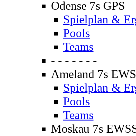
Odense 7s GPS
Spielplan & Er
Pools
Teams
- - - - - - -
Ameland 7s EW
Spielplan & Er
Pools
Teams
Moskau 7s EWS