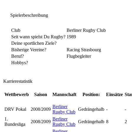
Spielerbeschreibung
Club
Berliner Rugby Club
Seit wann spielst Du Rugby?
1989
Deine sportlichen Ziele?
Bisherige Vereine?
Racing Strasbourg
Beruf?
Flugbegleiter
Hobbys?
Karrierestatistik
Wettbewerb
Saison
Mannschaft
Position:
Einsätze
Sta
Berliner
DRV Pokal
2008/2009
Gedrängehalb
-
-
Rugby Club
1.
Berliner
2008/2009
Gedrängehalb
8
2
Bundesliga
Rugby Club
Berliner