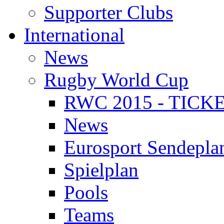
Supporter Clubs
International
News
Rugby World Cup
RWC 2015 - TICK
News
Eurosport Sendepla
Spielplan
Pools
Teams