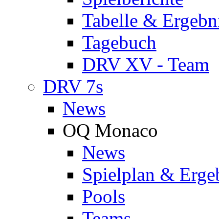
Tabelle & Ergebn
Tagebuch
DRV XV - Team
DRV 7s
News
OQ Monaco
News
Spielplan & Erge
Pools
Teams