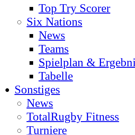
Top Try Scorer
Six Nations
News
Teams
Spielplan & Ergebni
Tabelle
Sonstiges
News
TotalRugby Fitness
Turniere