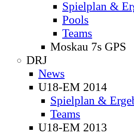
Spielplan & Er
Pools
Teams
Moskau 7s GPS
DRJ
News
U18-EM 2014
Spielplan & Erge
Teams
U18-EM 2013