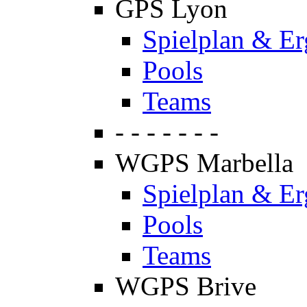
GPS Lyon
Spielplan & Er
Pools
Teams
- - - - - - -
WGPS Marbella
Spielplan & Er
Pools
Teams
WGPS Brive