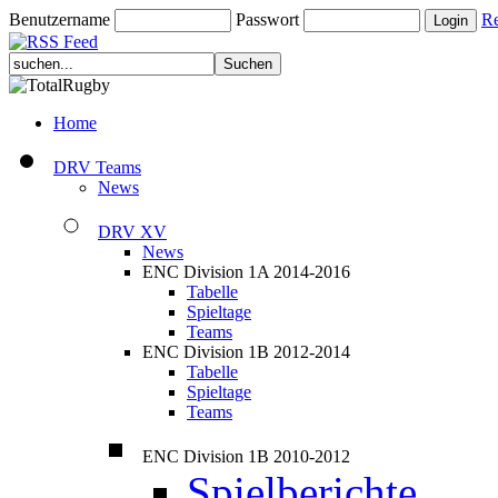
Benutzername
Passwort
Re
Home
DRV Teams
News
DRV XV
News
ENC Division 1A 2014-2016
Tabelle
Spieltage
Teams
ENC Division 1B 2012-2014
Tabelle
Spieltage
Teams
ENC Division 1B 2010-2012
Spielberichte