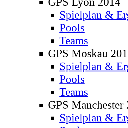
GPS Lyon 2014
Spielplan & Er
Pools
Teams
GPS Moskau 201
Spielplan & Er
Pools
Teams
GPS Manchester 
Spielplan & Er