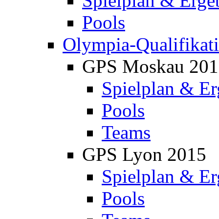
Spielplan & Erge
Pools
Olympia-Qualifikat
GPS Moskau 201
Spielplan & Er
Pools
Teams
GPS Lyon 2015
Spielplan & Er
Pools