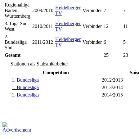
Regionalliga
Heidelberger
Baden-
2009/2010
Verbinder
7
7
TV
Württemberg
3. Liga Süd-
Heidelberger
2010/2011
Verbinder
12
11
West
TV
2.
Heidelberger
Bundesliga
2011/2012
Verbinder
6
5
TV
Süd
Gesamt
25
23
Stationen als Stabsmitarbeiter
Competition
Sais
1. Bundesliga
2012/2013
1. Bundesliga
2013/2014
1. Bundesliga
2014/2015