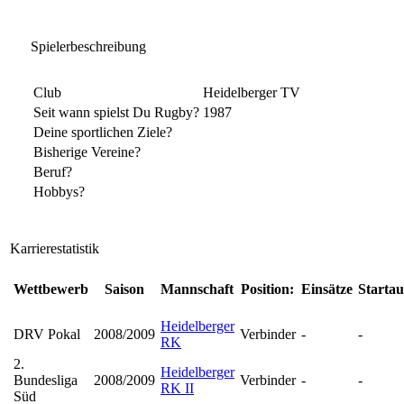
Spielerbeschreibung
Club
Heidelberger TV
Seit wann spielst Du Rugby?
1987
Deine sportlichen Ziele?
Bisherige Vereine?
Beruf?
Hobbys?
Karrierestatistik
Wettbewerb
Saison
Mannschaft
Position:
Einsätze
Startau
Heidelberger
DRV Pokal
2008/2009
Verbinder
-
-
RK
2.
Heidelberger
Bundesliga
2008/2009
Verbinder
-
-
RK II
Süd