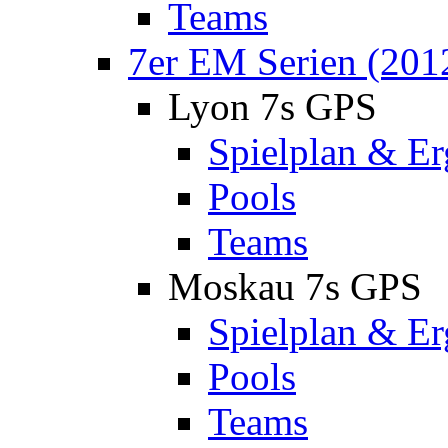
Teams
7er EM Serien (201
Lyon 7s GPS
Spielplan & Er
Pools
Teams
Moskau 7s GPS
Spielplan & Er
Pools
Teams