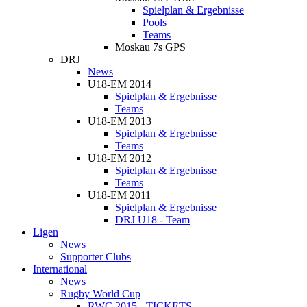
Spielplan & Ergebnisse
Pools
Teams
Moskau 7s GPS
DRJ
News
U18-EM 2014
Spielplan & Ergebnisse
Teams
U18-EM 2013
Spielplan & Ergebnisse
Teams
U18-EM 2012
Spielplan & Ergebnisse
Teams
U18-EM 2011
Spielplan & Ergebnisse
DRJ U18 - Team
Ligen
News
Supporter Clubs
International
News
Rugby World Cup
RWC 2015 - TICKETS