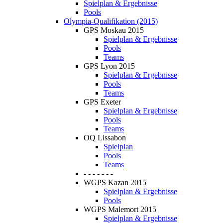
Spielplan & Ergebnisse
Pools
Olympia-Qualifikation (2015)
GPS Moskau 2015
Spielplan & Ergebnisse
Pools
Teams
GPS Lyon 2015
Spielplan & Ergebnisse
Pools
Teams
GPS Exeter
Spielplan & Ergebnisse
Pools
Teams
OQ Lissabon
Spielplan
Pools
Teams
- - - - - - -
WGPS Kazan 2015
Spielplan & Ergebnisse
Pools
WGPS Malemort 2015
Spielplan & Ergebnisse