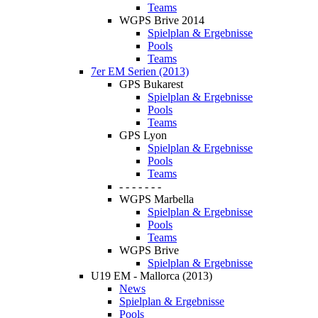
Teams
WGPS Brive 2014
Spielplan & Ergebnisse
Pools
Teams
7er EM Serien (2013)
GPS Bukarest
Spielplan & Ergebnisse
Pools
Teams
GPS Lyon
Spielplan & Ergebnisse
Pools
Teams
- - - - - - -
WGPS Marbella
Spielplan & Ergebnisse
Pools
Teams
WGPS Brive
Spielplan & Ergebnisse
U19 EM - Mallorca (2013)
News
Spielplan & Ergebnisse
Pools