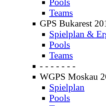
Pools
Teams
GPS Bukarest 20
Spielplan & Er
Pools
Teams
- - - - - - -
WGPS Moskau 2
Spielplan
Pools