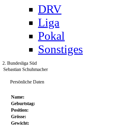
DRV
Liga
Pokal
Sonstiges
2. Bundesliga Süd
Sebastian Schuhmacher
Persönliche Daten
Name:
Geburtstag:
Position:
Grösse:
Gewicht: