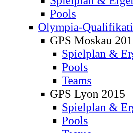
Spielplan & Erge
Pools
Olympia-Qualifikat
GPS Moskau 201
Spielplan & Er
Pools
Teams
GPS Lyon 2015
Spielplan & Er
Pools