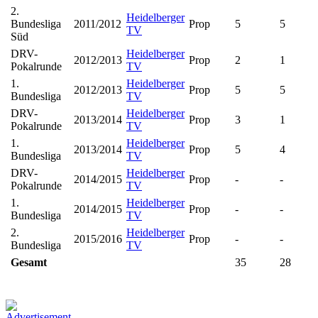
2.
Heidelberger
Bundesliga
2011/2012
Prop
5
5
TV
Süd
DRV-
Heidelberger
2012/2013
Prop
2
1
Pokalrunde
TV
1.
Heidelberger
2012/2013
Prop
5
5
Bundesliga
TV
DRV-
Heidelberger
2013/2014
Prop
3
1
Pokalrunde
TV
1.
Heidelberger
2013/2014
Prop
5
4
Bundesliga
TV
DRV-
Heidelberger
2014/2015
Prop
-
-
Pokalrunde
TV
1.
Heidelberger
2014/2015
Prop
-
-
Bundesliga
TV
2.
Heidelberger
2015/2016
Prop
-
-
Bundesliga
TV
Gesamt
35
28