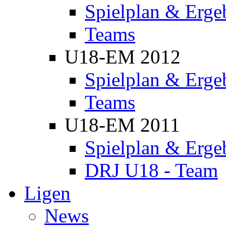
Spielplan & Erge
Teams
U18-EM 2012
Spielplan & Erge
Teams
U18-EM 2011
Spielplan & Erge
DRJ U18 - Team
Ligen
News