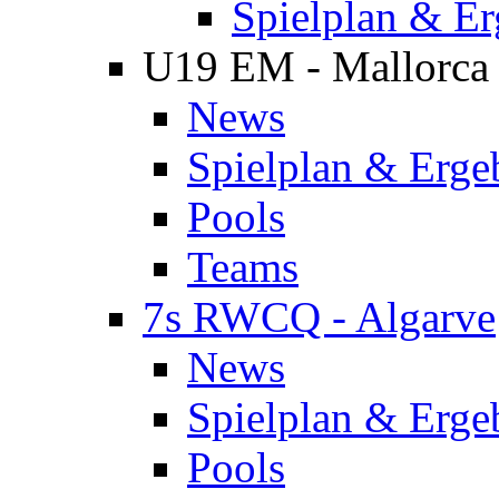
Spielplan & Er
U19 EM - Mallorca
News
Spielplan & Erge
Pools
Teams
7s RWCQ - Algarve
News
Spielplan & Erge
Pools