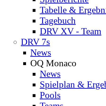
Tabelle & Ergebn
Tagebuch
DRV XV - Team
DRV 7s
News
OQ Monaco
News
Spielplan & Erge
Pools
Teams