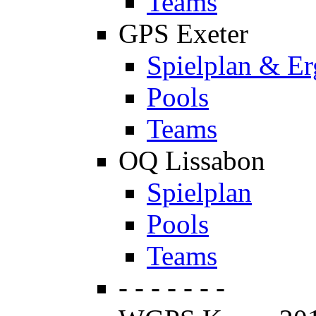
Teams
GPS Exeter
Spielplan & Er
Pools
Teams
OQ Lissabon
Spielplan
Pools
Teams
- - - - - - -