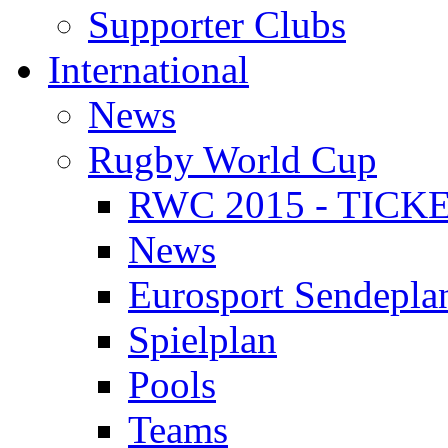
Supporter Clubs
International
News
Rugby World Cup
RWC 2015 - TICK
News
Eurosport Sendepla
Spielplan
Pools
Teams