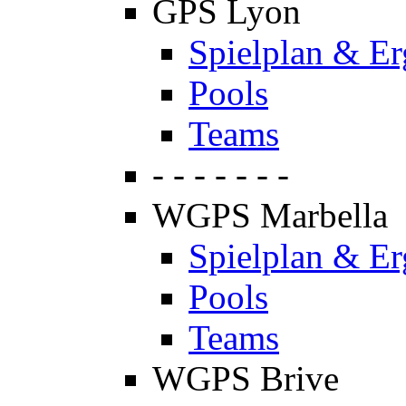
GPS Lyon
Spielplan & Er
Pools
Teams
- - - - - - -
WGPS Marbella
Spielplan & Er
Pools
Teams
WGPS Brive