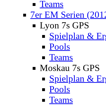
Teams
7er EM Serien (201
Lyon 7s GPS
Spielplan & Er
Pools
Teams
Moskau 7s GPS
Spielplan & Er
Pools
Teams