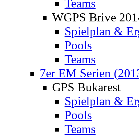
Teams
WGPS Brive 201
Spielplan & Er
Pools
Teams
7er EM Serien (201
GPS Bukarest
Spielplan & Er
Pools
Teams