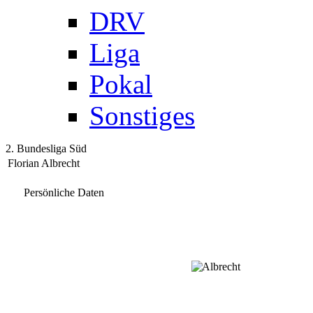
DRV
Liga
Pokal
Sonstiges
2. Bundesliga Süd
Florian Albrecht
Persönliche Daten