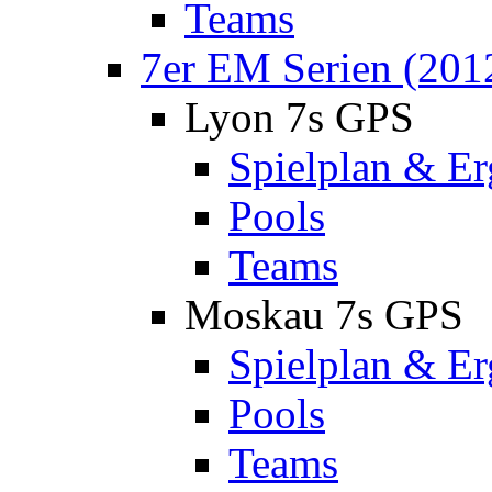
Teams
7er EM Serien (201
Lyon 7s GPS
Spielplan & Er
Pools
Teams
Moskau 7s GPS
Spielplan & Er
Pools
Teams