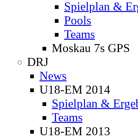
Spielplan & Er
Pools
Teams
Moskau 7s GPS
DRJ
News
U18-EM 2014
Spielplan & Erge
Teams
U18-EM 2013