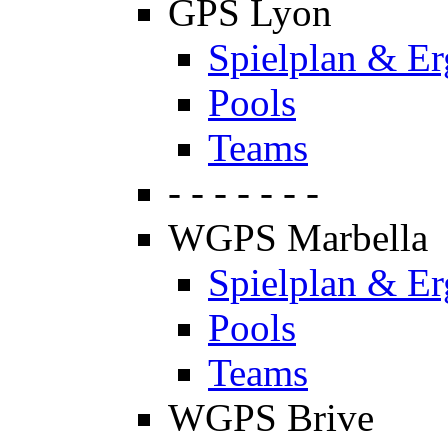
GPS Lyon
Spielplan & Er
Pools
Teams
- - - - - - -
WGPS Marbella
Spielplan & Er
Pools
Teams
WGPS Brive