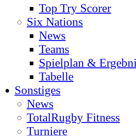
Top Try Scorer
Six Nations
News
Teams
Spielplan & Ergebni
Tabelle
Sonstiges
News
TotalRugby Fitness
Turniere