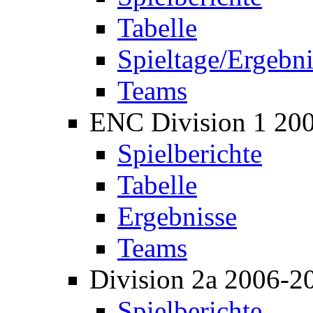
Tabelle
Spieltage/Ergebni
Teams
ENC Division 1 20
Spielberichte
Tabelle
Ergebnisse
Teams
Division 2a 2006-2
Spielberichte