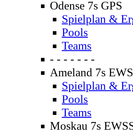
Odense 7s GPS
Spielplan & Er
Pools
Teams
- - - - - - -
Ameland 7s EW
Spielplan & Er
Pools
Teams
Moskau 7s EWS