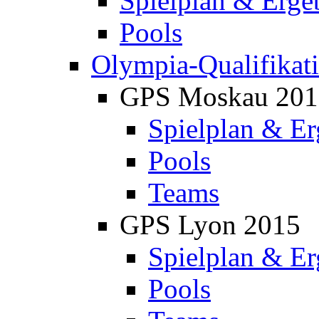
Spielplan & Erge
Pools
Olympia-Qualifikat
GPS Moskau 201
Spielplan & Er
Pools
Teams
GPS Lyon 2015
Spielplan & Er
Pools