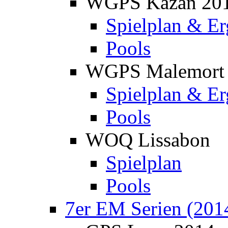
WGPS Kazan 20
Spielplan & Er
Pools
WGPS Malemort
Spielplan & Er
Pools
WOQ Lissabon
Spielplan
Pools
7er EM Serien (201