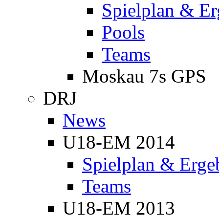
Spielplan & Er
Pools
Teams
Moskau 7s GPS
DRJ
News
U18-EM 2014
Spielplan & Erge
Teams
U18-EM 2013