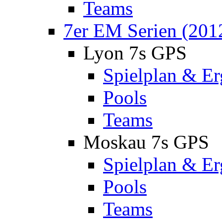
Teams
7er EM Serien (201
Lyon 7s GPS
Spielplan & Er
Pools
Teams
Moskau 7s GPS
Spielplan & Er
Pools
Teams