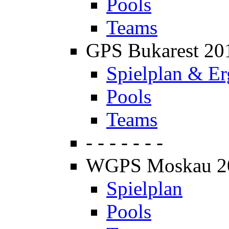
Pools
Teams
GPS Bukarest 20
Spielplan & Er
Pools
Teams
- - - - - - -
WGPS Moskau 2
Spielplan
Pools