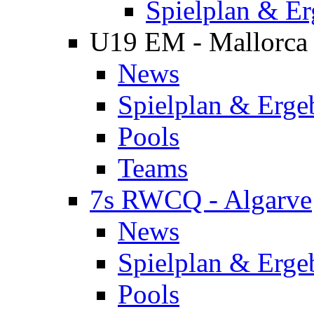
Spielplan & Er
U19 EM - Mallorca
News
Spielplan & Erge
Pools
Teams
7s RWCQ - Algarve
News
Spielplan & Erge
Pools