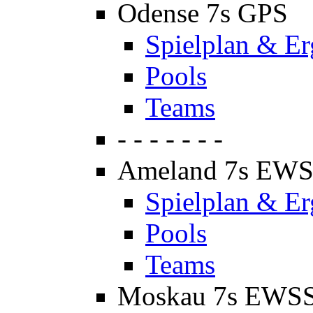
Odense 7s GPS
Spielplan & Er
Pools
Teams
- - - - - - -
Ameland 7s EW
Spielplan & Er
Pools
Teams
Moskau 7s EWS