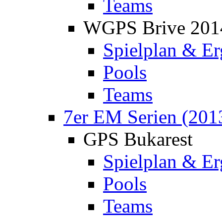
Teams
WGPS Brive 201
Spielplan & Er
Pools
Teams
7er EM Serien (201
GPS Bukarest
Spielplan & Er
Pools
Teams