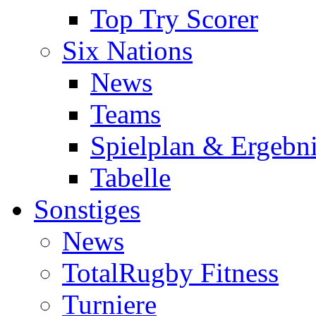
Top Try Scorer
Six Nations
News
Teams
Spielplan & Ergebni
Tabelle
Sonstiges
News
TotalRugby Fitness
Turniere