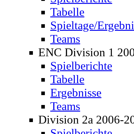
Tabelle
Spieltage/Ergebni
Teams
ENC Division 1 20
Spielberichte
Tabelle
Ergebnisse
Teams
Division 2a 2006-2
Spielberichte