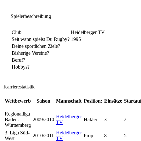
Spielerbeschreibung
Club
Heidelberger TV
Seit wann spielst Du Rugby?
1995
Deine sportlichen Ziele?
Bisherige Vereine?
Beruf?
Hobbys?
Karrierestatistik
Wettbewerb
Saison
Mannschaft
Position:
Einsätze
Startauf
Regionalliga
Heidelberger
Baden-
2009/2010
Hakler
3
2
TV
Württemberg
3. Liga Süd-
Heidelberger
2010/2011
Prop
8
5
West
TV