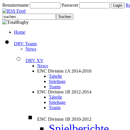
Benutzername
Passwort
Re
Home
DRV Teams
News
DRV XV
News
ENC Division 1A 2014-2016
Tabelle
Spieltage
Teams
ENC Division 1B 2012-2014
Tabelle
Spieltage
Teams
ENC Division 1B 2010-2012
Spielberichte