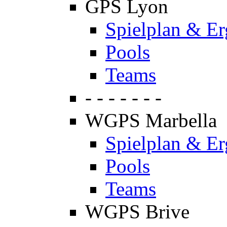
GPS Lyon
Spielplan & Er
Pools
Teams
- - - - - - -
WGPS Marbella
Spielplan & Er
Pools
Teams
WGPS Brive