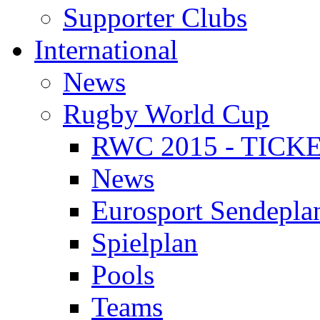
Supporter Clubs
International
News
Rugby World Cup
RWC 2015 - TICK
News
Eurosport Sendepla
Spielplan
Pools
Teams