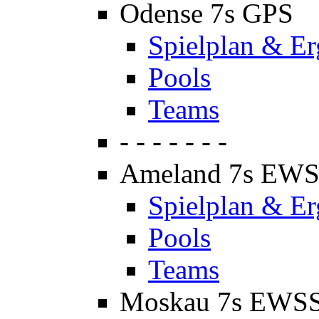
Odense 7s GPS
Spielplan & Er
Pools
Teams
- - - - - - -
Ameland 7s EW
Spielplan & Er
Pools
Teams
Moskau 7s EWS