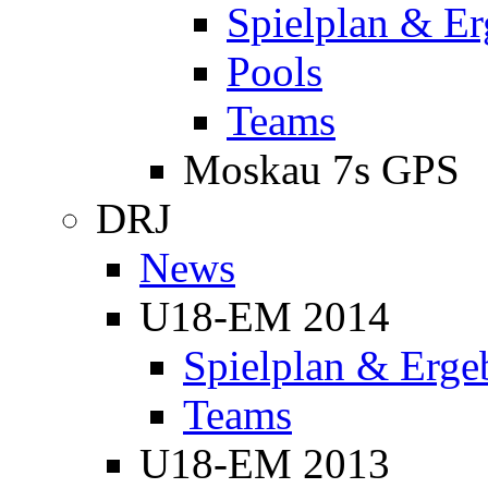
Spielplan & Er
Pools
Teams
Moskau 7s GPS
DRJ
News
U18-EM 2014
Spielplan & Erge
Teams
U18-EM 2013