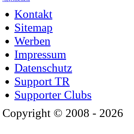
Kontakt
Sitemap
Werben
Impressum
Datenschutz
Support TR
Supporter Clubs
Copyright © 2008 - 2026