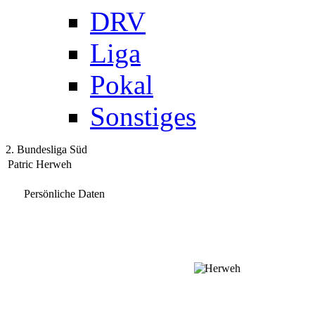
DRV
Liga
Pokal
Sonstiges
2. Bundesliga Süd
Patric Herweh
Persönliche Daten