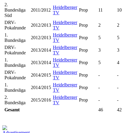
2.
Heidelberger
Bundesliga
2011/2012
Prop
11
10
TV
Süd
DRV-
Heidelberger
2012/2013
Prop
2
2
Pokalrunde
TV
1.
Heidelberger
2012/2013
Prop
5
5
Bundesliga
TV
DRV-
Heidelberger
2013/2014
Prop
3
3
Pokalrunde
TV
1.
Heidelberger
2013/2014
Prop
5
4
Bundesliga
TV
DRV-
Heidelberger
2014/2015
Prop
-
-
Pokalrunde
TV
1.
Heidelberger
2014/2015
Prop
-
-
Bundesliga
TV
2.
Heidelberger
2015/2016
Prop
-
-
Bundesliga
TV
Gesamt
46
42