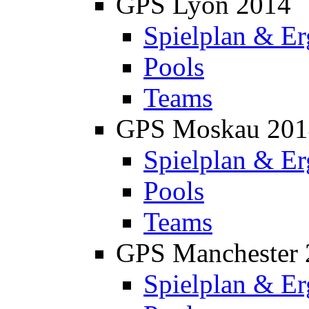
GPS Lyon 2014
Spielplan & Er
Pools
Teams
GPS Moskau 201
Spielplan & Er
Pools
Teams
GPS Manchester 
Spielplan & Er