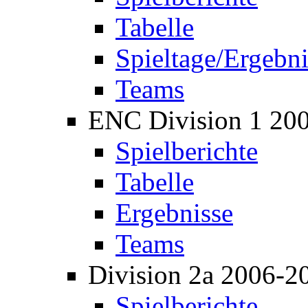
Tabelle
Spieltage/Ergebni
Teams
ENC Division 1 20
Spielberichte
Tabelle
Ergebnisse
Teams
Division 2a 2006-2
Spielberichte