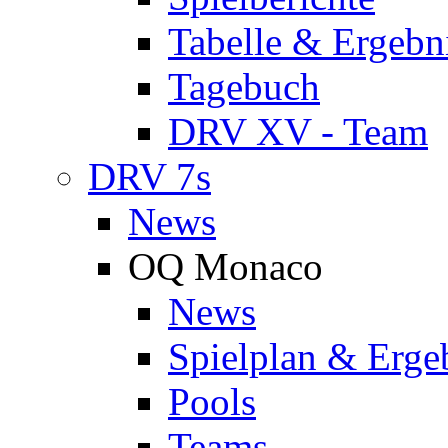
Tabelle & Ergebn
Tagebuch
DRV XV - Team
DRV 7s
News
OQ Monaco
News
Spielplan & Erge
Pools
Teams