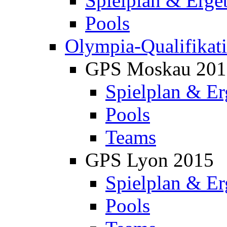
Spielplan & Erge
Pools
Olympia-Qualifikat
GPS Moskau 201
Spielplan & Er
Pools
Teams
GPS Lyon 2015
Spielplan & Er
Pools