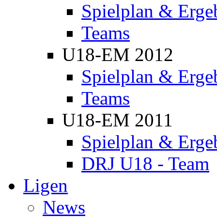
Spielplan & Erge
Teams
U18-EM 2012
Spielplan & Erge
Teams
U18-EM 2011
Spielplan & Erge
DRJ U18 - Team
Ligen
News