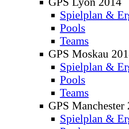
GPS Lyon 2014
Spielplan & Er
Pools
Teams
GPS Moskau 201
Spielplan & Er
Pools
Teams
GPS Manchester 
Spielplan & Er