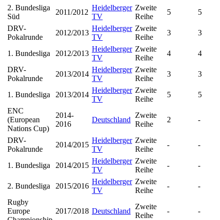
2. Bundesliga
Heidelberger
Zweite
2011/2012
5
5
Süd
TV
Reihe
DRV-
Heidelberger
Zweite
2012/2013
3
3
Pokalrunde
TV
Reihe
Heidelberger
Zweite
1. Bundesliga
2012/2013
4
4
TV
Reihe
DRV-
Heidelberger
Zweite
2013/2014
3
3
Pokalrunde
TV
Reihe
Heidelberger
Zweite
1. Bundesliga
2013/2014
5
5
TV
Reihe
ENC
2014-
Zweite
(European
Deutschland
2
-
2016
Reihe
Nations Cup)
DRV-
Heidelberger
Zweite
2014/2015
-
-
Pokalrunde
TV
Reihe
Heidelberger
Zweite
1. Bundesliga
2014/2015
-
-
TV
Reihe
Heidelberger
Zweite
2. Bundesliga
2015/2016
-
-
TV
Reihe
Rugby
Zweite
Europe
2017/2018
Deutschland
-
-
Reihe
Championship