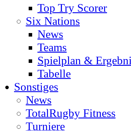
Top Try Scorer
Six Nations
News
Teams
Spielplan & Ergebni
Tabelle
Sonstiges
News
TotalRugby Fitness
Turniere