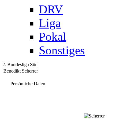
DRV
Liga
Pokal
Sonstiges
2. Bundesliga Süd
Benedikt Scherrer
Persönliche Daten