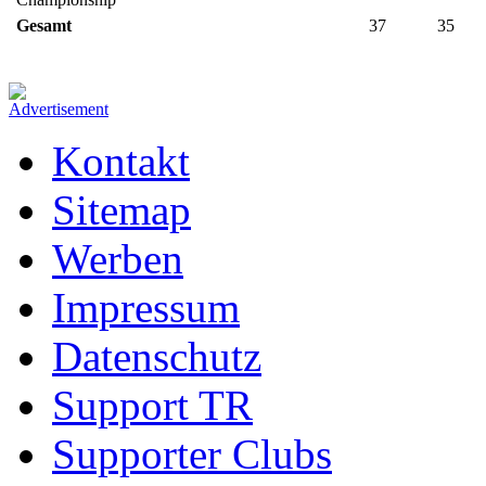
Gesamt
37
35
Kontakt
Sitemap
Werben
Impressum
Datenschutz
Support TR
Supporter Clubs