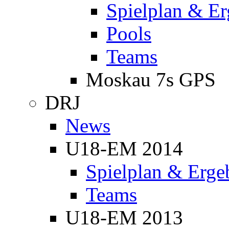
Spielplan & Er
Pools
Teams
Moskau 7s GPS
DRJ
News
U18-EM 2014
Spielplan & Erge
Teams
U18-EM 2013