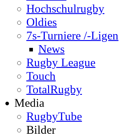
Hochschulrugby
Oldies
7s-Turniere /-Ligen
News
Rugby League
Touch
TotalRugby
Media
RugbyTube
Bilder