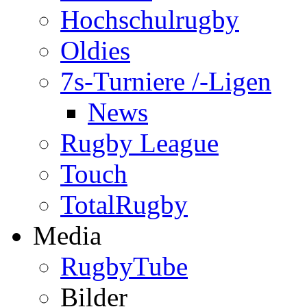
Hochschulrugby
Oldies
7s-Turniere /-Ligen
News
Rugby League
Touch
TotalRugby
Media
RugbyTube
Bilder