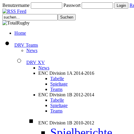
Benutzername
Passwort
Re
Home
DRV Teams
News
DRV XV
News
ENC Division 1A 2014-2016
Tabelle
Spieltage
Teams
ENC Division 1B 2012-2014
Tabelle
Spieltage
Teams
ENC Division 1B 2010-2012
Spielberichte