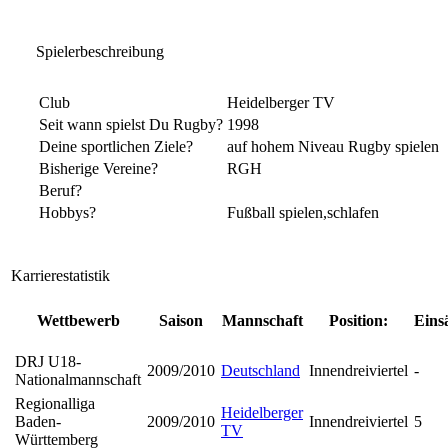
Spielerbeschreibung
Club
Heidelberger TV
Seit wann spielst Du Rugby?
1998
Deine sportlichen Ziele?
auf hohem Niveau Rugby spielen
Bisherige Vereine?
RGH
Beruf?
Hobbys?
Fußball spielen,schlafen
Karrierestatistik
Wettbewerb
Saison
Mannschaft
Position:
Eins
DRJ U18-
2009/2010
Deutschland
Innendreiviertel
-
Nationalmannschaft
Regionalliga
Heidelberger
Baden-
2009/2010
Innendreiviertel
5
TV
Württemberg