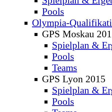
Spielplan & Erge
Pools
Olympia-Qualifikat
GPS Moskau 201
Spielplan & Er
Pools
Teams
GPS Lyon 2015
Spielplan & Er
Pools