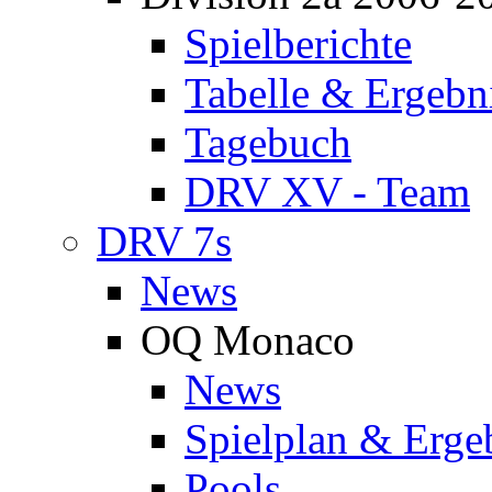
Spielberichte
Tabelle & Ergebn
Tagebuch
DRV XV - Team
DRV 7s
News
OQ Monaco
News
Spielplan & Erge
Pools