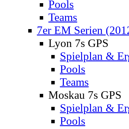
Pools
Teams
7er EM Serien (201
Lyon 7s GPS
Spielplan & Er
Pools
Teams
Moskau 7s GPS
Spielplan & Er
Pools