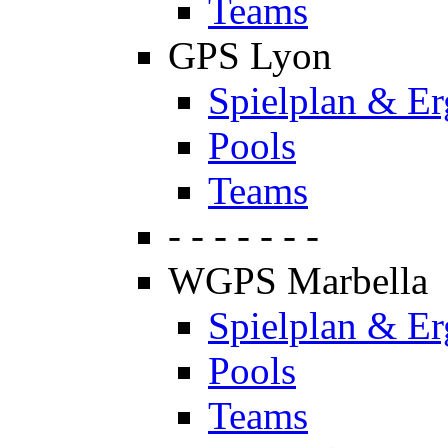
Teams
GPS Lyon
Spielplan & Er
Pools
Teams
- - - - - - -
WGPS Marbella
Spielplan & Er
Pools
Teams