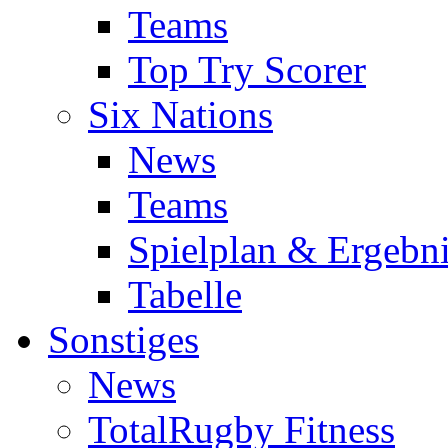
Teams
Top Try Scorer
Six Nations
News
Teams
Spielplan & Ergebni
Tabelle
Sonstiges
News
TotalRugby Fitness