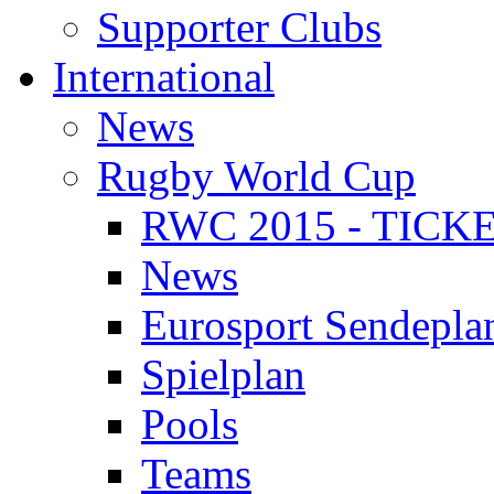
Supporter Clubs
International
News
Rugby World Cup
RWC 2015 - TICK
News
Eurosport Sendepla
Spielplan
Pools
Teams