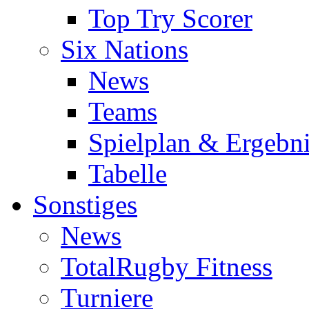
Top Try Scorer
Six Nations
News
Teams
Spielplan & Ergebni
Tabelle
Sonstiges
News
TotalRugby Fitness
Turniere