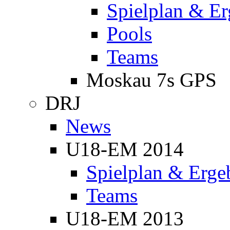
Spielplan & Er
Pools
Teams
Moskau 7s GPS
DRJ
News
U18-EM 2014
Spielplan & Erge
Teams
U18-EM 2013