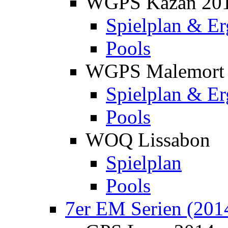
WGPS Kazan 20
Spielplan & Er
Pools
WGPS Malemort
Spielplan & Er
Pools
WOQ Lissabon
Spielplan
Pools
7er EM Serien (201