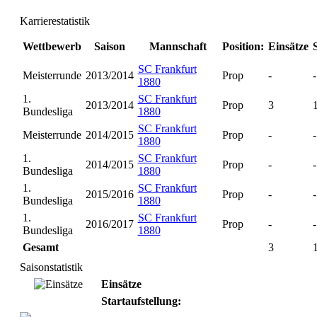
Karrierestatistik
Wettbewerb
Saison
Mannschaft
Position:
Einsätze
SC Frankfurt
Meisterrunde
2013/2014
Prop
-
-
1880
1.
SC Frankfurt
2013/2014
Prop
3
Bundesliga
1880
SC Frankfurt
Meisterrunde
2014/2015
Prop
-
-
1880
1.
SC Frankfurt
2014/2015
Prop
-
-
Bundesliga
1880
1.
SC Frankfurt
2015/2016
Prop
-
-
Bundesliga
1880
1.
SC Frankfurt
2016/2017
Prop
-
-
Bundesliga
1880
Gesamt
3
Saisonstatistik
Einsätze
Startaufstellung: