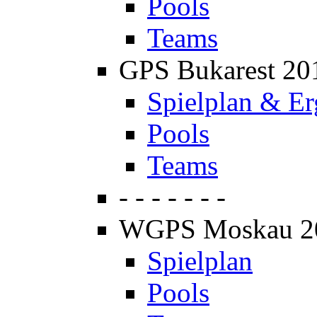
Pools
Teams
GPS Bukarest 20
Spielplan & Er
Pools
Teams
- - - - - - -
WGPS Moskau 2
Spielplan
Pools