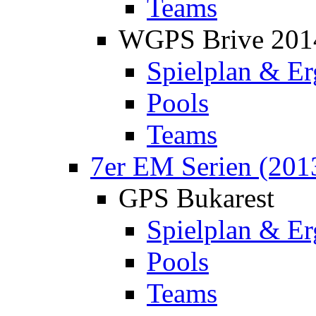
Teams
WGPS Brive 201
Spielplan & Er
Pools
Teams
7er EM Serien (201
GPS Bukarest
Spielplan & Er
Pools
Teams