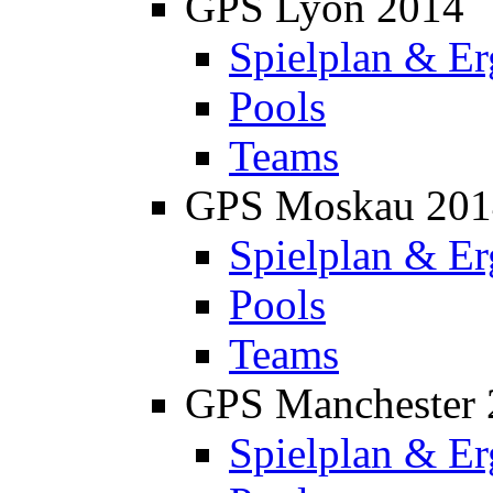
GPS Lyon 2014
Spielplan & Er
Pools
Teams
GPS Moskau 201
Spielplan & Er
Pools
Teams
GPS Manchester 
Spielplan & Er