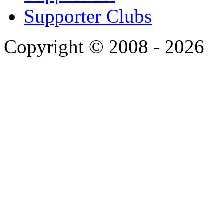
Supporter Clubs
Copyright © 2008 - 2026