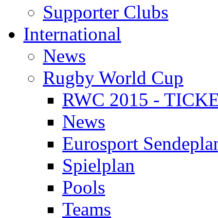
Supporter Clubs
International
News
Rugby World Cup
RWC 2015 - TICK
News
Eurosport Sendepla
Spielplan
Pools
Teams