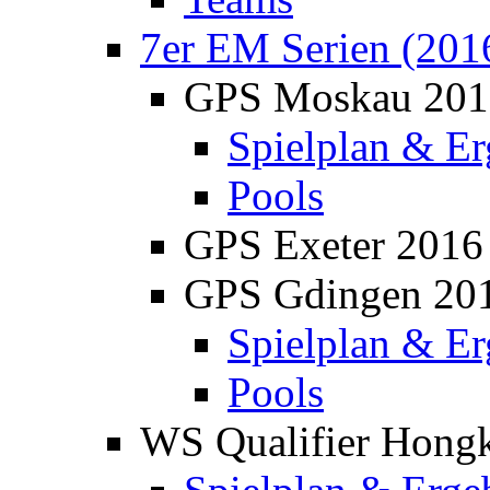
7er EM Serien (201
GPS Moskau 201
Spielplan & Er
Pools
GPS Exeter 2016
GPS Gdingen 20
Spielplan & Er
Pools
WS Qualifier Hong