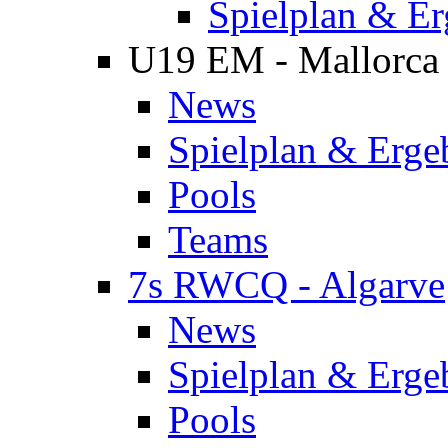
Spielplan & Er
U19 EM - Mallorca
News
Spielplan & Erge
Pools
Teams
7s RWCQ - Algarve
News
Spielplan & Erge
Pools