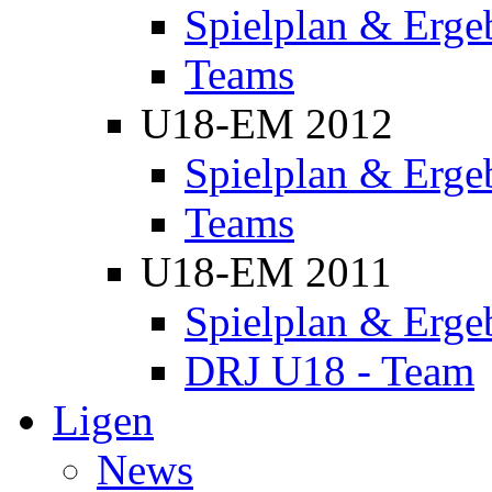
Spielplan & Erge
Teams
U18-EM 2012
Spielplan & Erge
Teams
U18-EM 2011
Spielplan & Erge
DRJ U18 - Team
Ligen
News