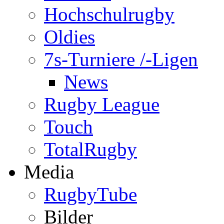
Hochschulrugby
Oldies
7s-Turniere /-Ligen
News
Rugby League
Touch
TotalRugby
Media
RugbyTube
Bilder