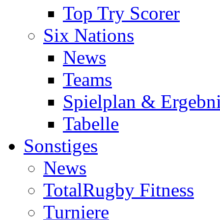
Top Try Scorer
Six Nations
News
Teams
Spielplan & Ergebni
Tabelle
Sonstiges
News
TotalRugby Fitness
Turniere