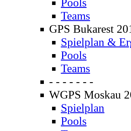
Pools
Teams
GPS Bukarest 20
Spielplan & Er
Pools
Teams
- - - - - - -
WGPS Moskau 2
Spielplan
Pools