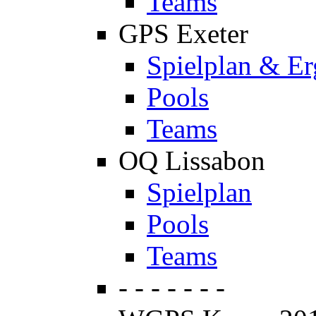
Teams
GPS Exeter
Spielplan & Er
Pools
Teams
OQ Lissabon
Spielplan
Pools
Teams
- - - - - - -