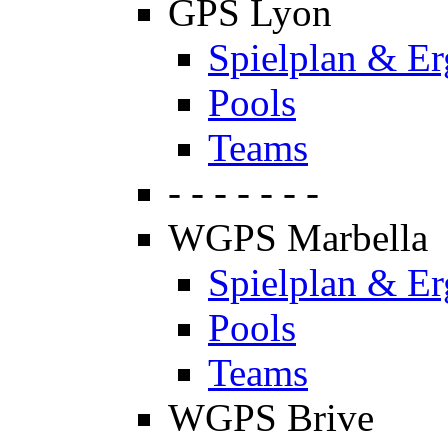
GPS Lyon
Spielplan & Er
Pools
Teams
- - - - - - -
WGPS Marbella
Spielplan & Er
Pools
Teams
WGPS Brive