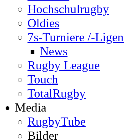
Hochschulrugby
Oldies
7s-Turniere /-Ligen
News
Rugby League
Touch
TotalRugby
Media
RugbyTube
Bilder