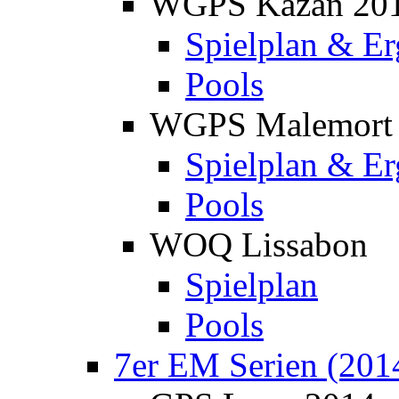
WGPS Kazan 20
Spielplan & Er
Pools
WGPS Malemort
Spielplan & Er
Pools
WOQ Lissabon
Spielplan
Pools
7er EM Serien (201