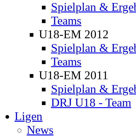
Spielplan & Erge
Teams
U18-EM 2012
Spielplan & Erge
Teams
U18-EM 2011
Spielplan & Erge
DRJ U18 - Team
Ligen
News