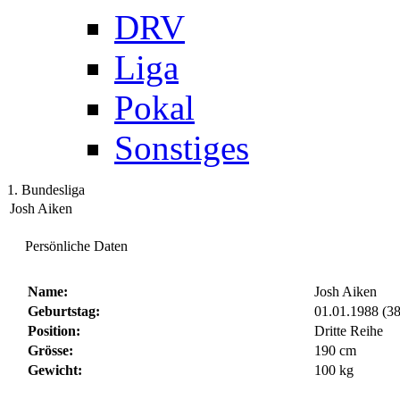
DRV
Liga
Pokal
Sonstiges
1. Bundesliga
Josh Aiken
Persönliche Daten
Name:
Josh Aiken
Geburtstag:
01.01.1988 (38
Position:
Dritte Reihe
Grösse:
190 cm
Gewicht:
100 kg