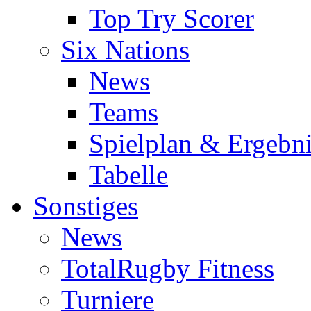
Top Try Scorer
Six Nations
News
Teams
Spielplan & Ergebni
Tabelle
Sonstiges
News
TotalRugby Fitness
Turniere