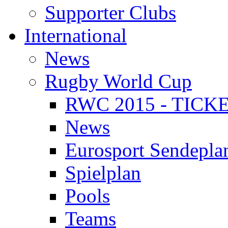
Supporter Clubs
International
News
Rugby World Cup
RWC 2015 - TICK
News
Eurosport Sendepla
Spielplan
Pools
Teams