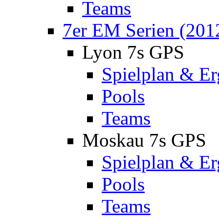
Teams
7er EM Serien (201
Lyon 7s GPS
Spielplan & Er
Pools
Teams
Moskau 7s GPS
Spielplan & Er
Pools
Teams