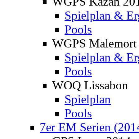
WGPS Kazan 20
Spielplan & Er
Pools
WGPS Malemort
Spielplan & Er
Pools
WOQ Lissabon
Spielplan
Pools
7er EM Serien (201