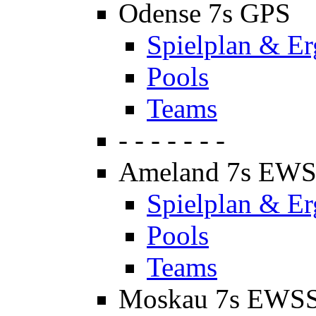
Odense 7s GPS
Spielplan & Er
Pools
Teams
- - - - - - -
Ameland 7s EW
Spielplan & Er
Pools
Teams
Moskau 7s EWS