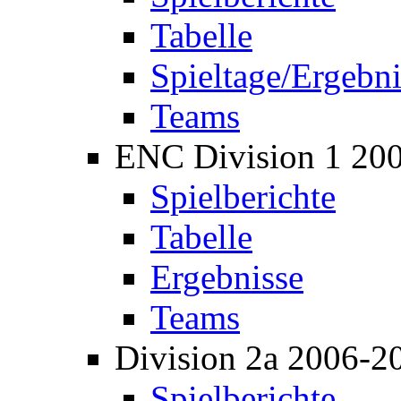
Tabelle
Spieltage/Ergebni
Teams
ENC Division 1 20
Spielberichte
Tabelle
Ergebnisse
Teams
Division 2a 2006-2
Spielberichte