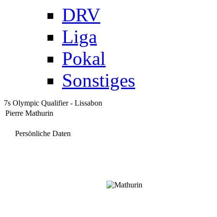
DRV
Liga
Pokal
Sonstiges
7s Olympic Qualifier - Lissabon
Pierre Mathurin
Persönliche Daten