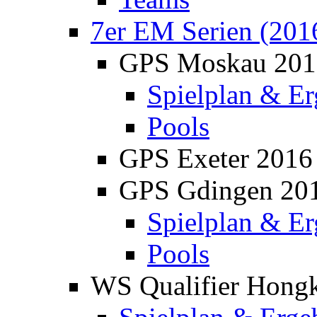
7er EM Serien (201
GPS Moskau 201
Spielplan & Er
Pools
GPS Exeter 2016
GPS Gdingen 20
Spielplan & Er
Pools
WS Qualifier Hong