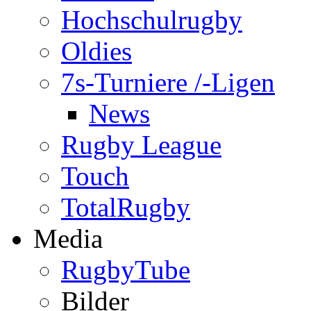
Hochschulrugby
Oldies
7s-Turniere /-Ligen
News
Rugby League
Touch
TotalRugby
Media
RugbyTube
Bilder