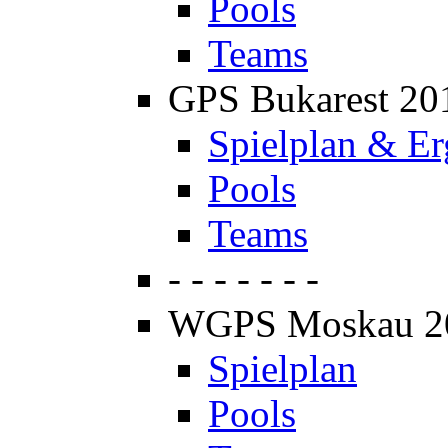
Pools
Teams
GPS Bukarest 20
Spielplan & Er
Pools
Teams
- - - - - - -
WGPS Moskau 2
Spielplan
Pools