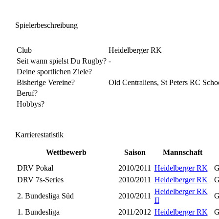
Spielerbeschreibung
Club
Heidelberger RK
Seit wann spielst Du Rugby?
-
Deine sportlichen Ziele?
Bisherige Vereine?
Old Centraliens, St Peters RC Sch
Beruf?
Hobbys?
Karrierestatistik
Wettbewerb
Saison
Mannschaft
DRV Pokal
2010/2011
Heidelberger RK
G
DRV 7s-Series
2010/2011
Heidelberger RK
G
Heidelberger RK
2. Bundesliga Süd
2010/2011
G
II
1. Bundesliga
2011/2012
Heidelberger RK
G