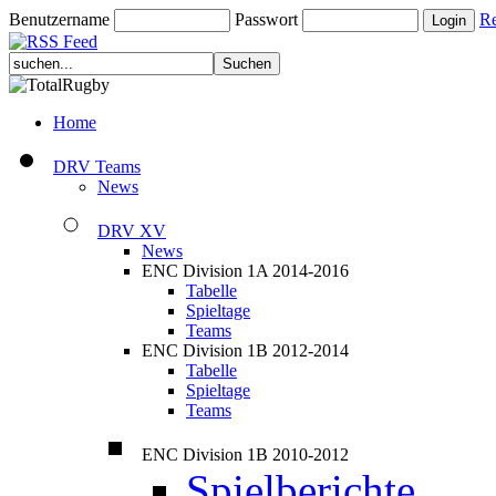
Benutzername
Passwort
Re
Home
DRV Teams
News
DRV XV
News
ENC Division 1A 2014-2016
Tabelle
Spieltage
Teams
ENC Division 1B 2012-2014
Tabelle
Spieltage
Teams
ENC Division 1B 2010-2012
Spielberichte