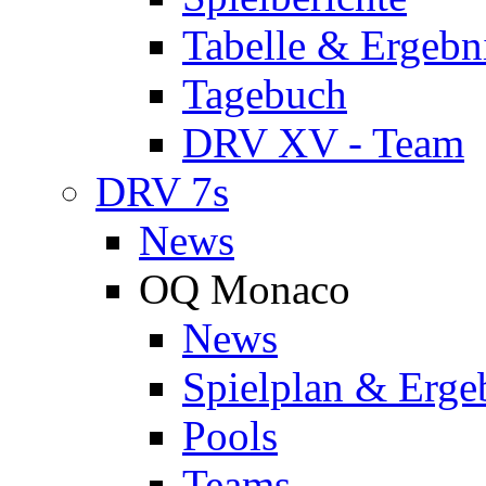
Tabelle & Ergebn
Tagebuch
DRV XV - Team
DRV 7s
News
OQ Monaco
News
Spielplan & Erge
Pools
Teams