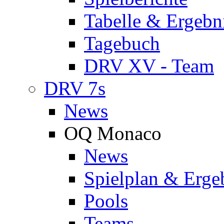
Tabelle & Ergebn
Tagebuch
DRV XV - Team
DRV 7s
News
OQ Monaco
News
Spielplan & Erge
Pools
Teams