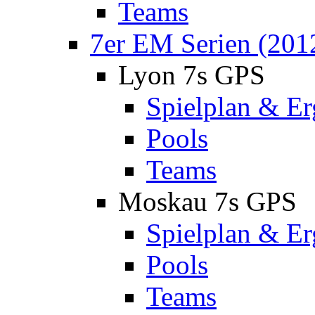
Teams
7er EM Serien (201
Lyon 7s GPS
Spielplan & Er
Pools
Teams
Moskau 7s GPS
Spielplan & Er
Pools
Teams