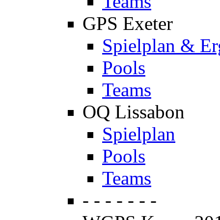
Teams
GPS Exeter
Spielplan & Er
Pools
Teams
OQ Lissabon
Spielplan
Pools
Teams
- - - - - - -