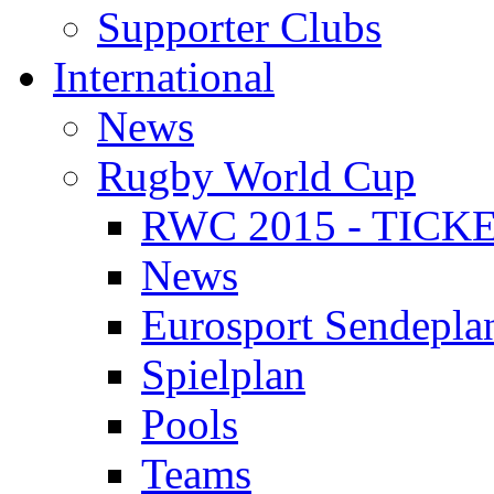
Supporter Clubs
International
News
Rugby World Cup
RWC 2015 - TICK
News
Eurosport Sendepla
Spielplan
Pools
Teams