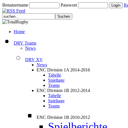
Benutzername
Passwort
Re
Home
DRV Teams
News
DRV XV
News
ENC Division 1A 2014-2016
Tabelle
Spieltage
Teams
ENC Division 1B 2012-2014
Tabelle
Spieltage
Teams
ENC Division 1B 2010-2012
Spielberichte