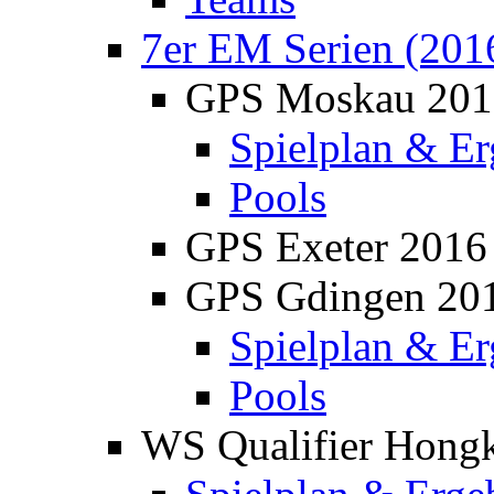
7er EM Serien (201
GPS Moskau 201
Spielplan & Er
Pools
GPS Exeter 2016
GPS Gdingen 20
Spielplan & Er
Pools
WS Qualifier Hong