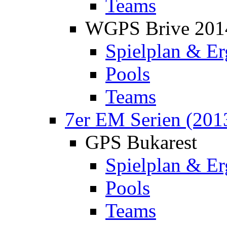
Teams
WGPS Brive 201
Spielplan & Er
Pools
Teams
7er EM Serien (201
GPS Bukarest
Spielplan & Er
Pools
Teams