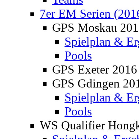
7er EM Serien (201
GPS Moskau 201
Spielplan & Er
Pools
GPS Exeter 2016
GPS Gdingen 20
Spielplan & Er
Pools
WS Qualifier Hong