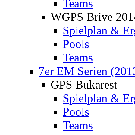
Teams
WGPS Brive 201
Spielplan & Er
Pools
Teams
7er EM Serien (201
GPS Bukarest
Spielplan & Er
Pools
Teams