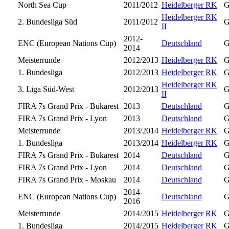
North Sea Cup
2011/2012
Heidelberger RK
G
Heidelberger RK
2. Bundesliga Süd
2011/2012
G
II
2012-
ENC (European Nations Cup)
Deutschland
G
2014
Meisterrunde
2012/2013
Heidelberger RK
G
1. Bundesliga
2012/2013
Heidelberger RK
G
Heidelberger RK
3. Liga Süd-West
2012/2013
G
II
FIRA 7s Grand Prix - Bukarest
2013
Deutschland
G
FIRA 7s Grand Prix - Lyon
2013
Deutschland
G
Meisterrunde
2013/2014
Heidelberger RK
G
1. Bundesliga
2013/2014
Heidelberger RK
G
FIRA 7s Grand Prix - Bukarest
2014
Deutschland
G
FIRA 7s Grand Prix - Lyon
2014
Deutschland
G
FIRA 7s Grand Prix - Moskau
2014
Deutschland
G
2014-
ENC (European Nations Cup)
Deutschland
G
2016
Meisterrunde
2014/2015
Heidelberger RK
G
1. Bundesliga
2014/2015
Heidelberger RK
G