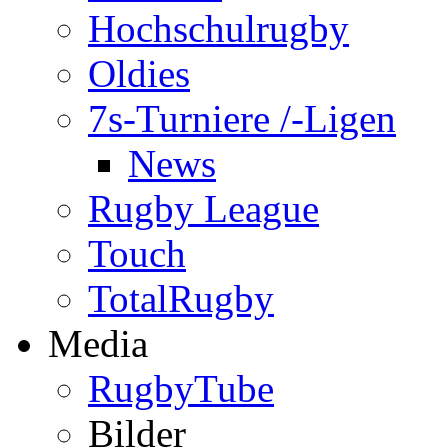
Hochschulrugby
Oldies
7s-Turniere /-Ligen
News
Rugby League
Touch
TotalRugby
Media
RugbyTube
Bilder