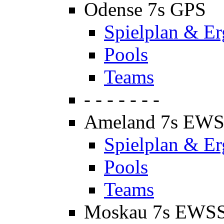
Odense 7s GPS
Spielplan & Er
Pools
Teams
- - - - - - -
Ameland 7s EW
Spielplan & Er
Pools
Teams
Moskau 7s EWS