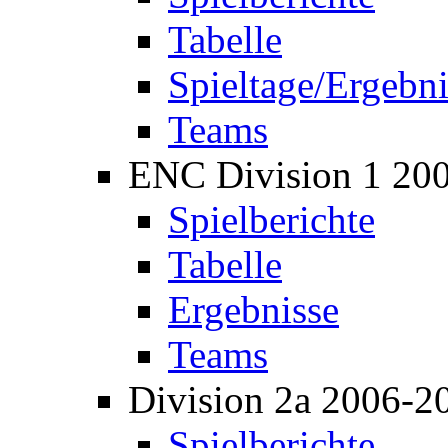
Tabelle
Spieltage/Ergebni
Teams
ENC Division 1 20
Spielberichte
Tabelle
Ergebnisse
Teams
Division 2a 2006-2
Spielberichte