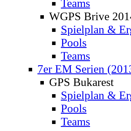
Teams
WGPS Brive 201
Spielplan & Er
Pools
Teams
7er EM Serien (201
GPS Bukarest
Spielplan & Er
Pools
Teams