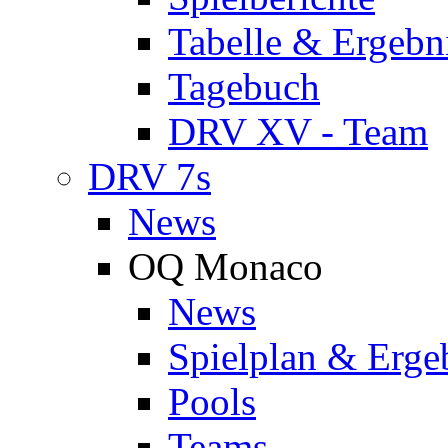
Tabelle & Ergebn
Tagebuch
DRV XV - Team
DRV 7s
News
OQ Monaco
News
Spielplan & Erge
Pools
Teams