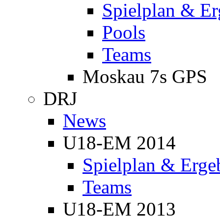
Spielplan & Er
Pools
Teams
Moskau 7s GPS
DRJ
News
U18-EM 2014
Spielplan & Erge
Teams
U18-EM 2013