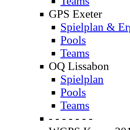
Teams
GPS Exeter
Spielplan & Er
Pools
Teams
OQ Lissabon
Spielplan
Pools
Teams
- - - - - - -