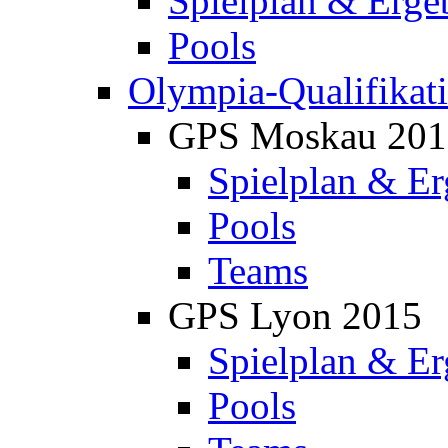
Spielplan & Erge
Pools
Olympia-Qualifikat
GPS Moskau 201
Spielplan & Er
Pools
Teams
GPS Lyon 2015
Spielplan & Er
Pools