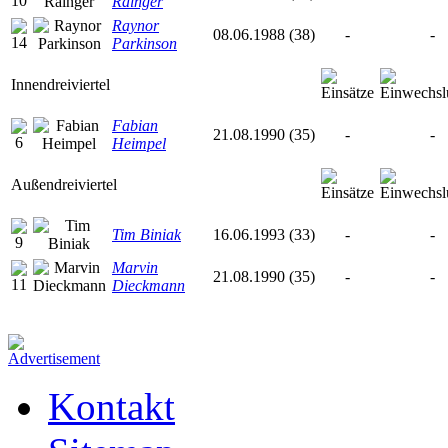
Rainger
Raynor
08.06.1988 (38)
-
-
Parkinson
Innendreiviertel
Fabian
21.08.1990 (35)
-
-
Heimpel
Außendreiviertel
Tim Biniak
16.06.1993 (33)
-
-
Marvin
21.08.1990 (35)
-
-
Dieckmann
Kontakt