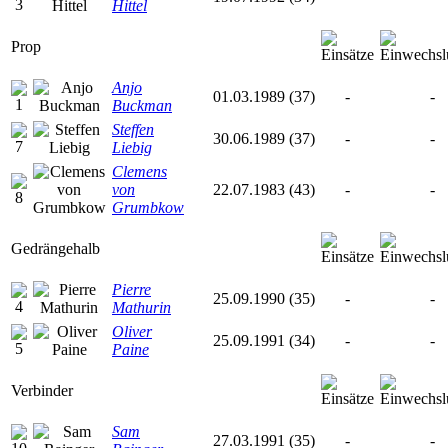
Hittel
Prop
Anjo
01.03.1989 (37)
-
-
Buckman
Steffen
30.06.1989 (37)
-
-
Liebig
Clemens
von
22.07.1983 (43)
-
-
Grumbkow
Gedrängehalb
Pierre
25.09.1990 (35)
-
-
Mathurin
Oliver
25.09.1991 (34)
-
-
Paine
Verbinder
Sam
27.03.1991 (35)
-
-