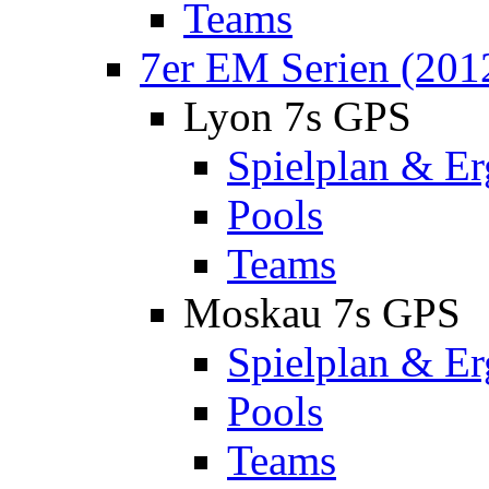
Teams
7er EM Serien (201
Lyon 7s GPS
Spielplan & Er
Pools
Teams
Moskau 7s GPS
Spielplan & Er
Pools
Teams