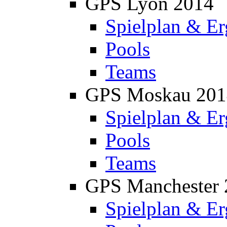
GPS Lyon 2014
Spielplan & Er
Pools
Teams
GPS Moskau 201
Spielplan & Er
Pools
Teams
GPS Manchester 
Spielplan & Er