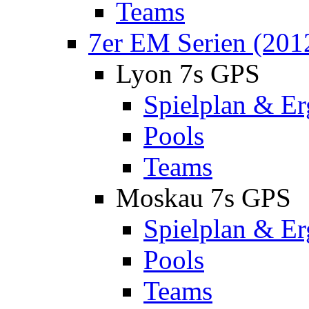
Teams
7er EM Serien (201
Lyon 7s GPS
Spielplan & Er
Pools
Teams
Moskau 7s GPS
Spielplan & Er
Pools
Teams