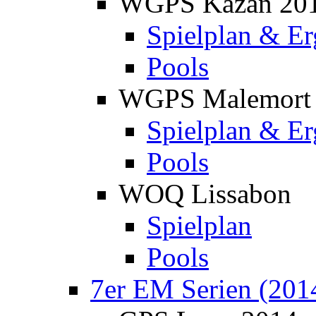
WGPS Kazan 20
Spielplan & Er
Pools
WGPS Malemort
Spielplan & Er
Pools
WOQ Lissabon
Spielplan
Pools
7er EM Serien (201