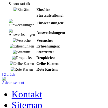
Saisonstatistik
Einsätze
Startaufstellung:
Einwechslungen:
Auswechslungen:
Versuche:
Erhoehungen:
Straftritte:
Dropkicks:
Gelbe Karten:
Rote Karten:
[ Zurück ]
Kontakt
Sitemap