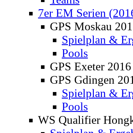
7er EM Serien (201
GPS Moskau 201
Spielplan & Er
Pools
GPS Exeter 2016
GPS Gdingen 20
Spielplan & Er
Pools
WS Qualifier Hong