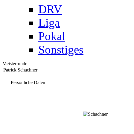
DRV
Liga
Pokal
Sonstiges
Meisterrunde
Patrick Schachner
Persönliche Daten