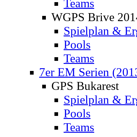
Teams
WGPS Brive 201
Spielplan & Er
Pools
Teams
7er EM Serien (201
GPS Bukarest
Spielplan & Er
Pools
Teams