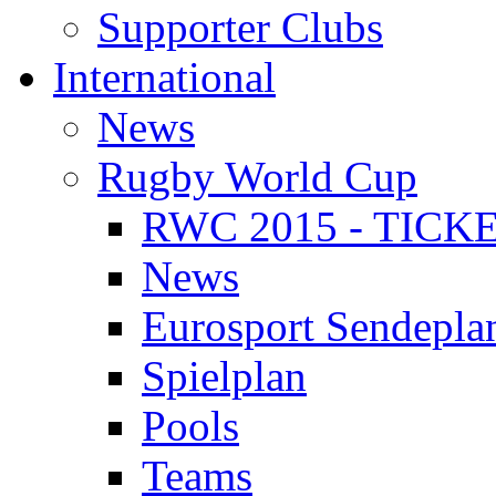
Supporter Clubs
International
News
Rugby World Cup
RWC 2015 - TICK
News
Eurosport Sendepla
Spielplan
Pools
Teams