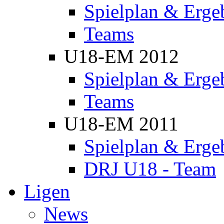
Spielplan & Erge
Teams
U18-EM 2012
Spielplan & Erge
Teams
U18-EM 2011
Spielplan & Erge
DRJ U18 - Team
Ligen
News