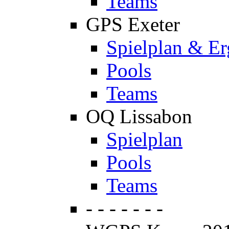
Teams
GPS Exeter
Spielplan & Er
Pools
Teams
OQ Lissabon
Spielplan
Pools
Teams
- - - - - - -