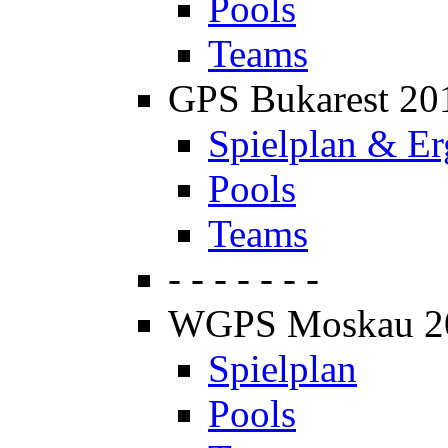
Pools
Teams
GPS Bukarest 20
Spielplan & Er
Pools
Teams
- - - - - - -
WGPS Moskau 2
Spielplan
Pools