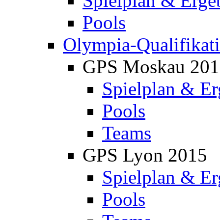
Spielplan & Erge
Pools
Olympia-Qualifikat
GPS Moskau 201
Spielplan & Er
Pools
Teams
GPS Lyon 2015
Spielplan & Er
Pools