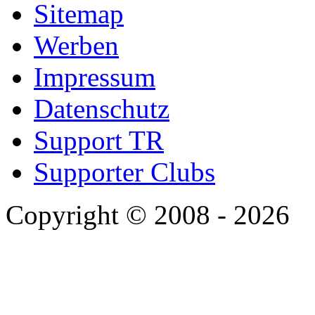
Sitemap
Werben
Impressum
Datenschutz
Support TR
Supporter Clubs
Copyright © 2008 - 2026