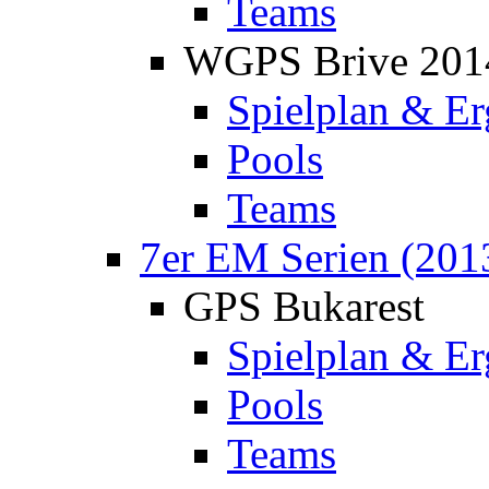
Teams
WGPS Brive 201
Spielplan & Er
Pools
Teams
7er EM Serien (201
GPS Bukarest
Spielplan & Er
Pools
Teams