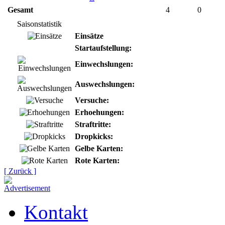
Gesamt
4
0
Saisonstatistik
Einsätze
Startaufstellung:
Einwechslungen:
Auswechslungen:
Versuche:
Erhoehungen:
Straftritte:
Dropkicks:
Gelbe Karten:
Rote Karten:
[ Zurück ]
Kontakt