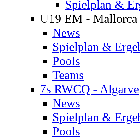
Spielplan & Er
U19 EM - Mallorca
News
Spielplan & Erge
Pools
Teams
7s RWCQ - Algarve
News
Spielplan & Erge
Pools