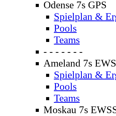
Odense 7s GPS
Spielplan & Er
Pools
Teams
- - - - - - -
Ameland 7s EW
Spielplan & Er
Pools
Teams
Moskau 7s EWS