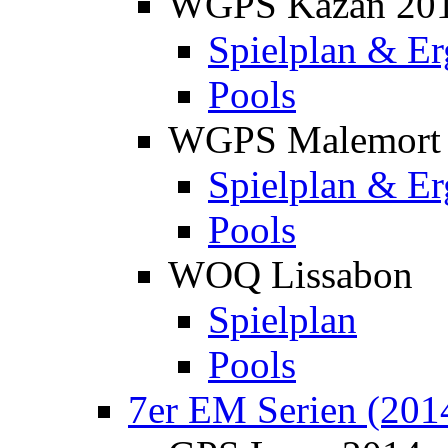
WGPS Kazan 20
Spielplan & Er
Pools
WGPS Malemort
Spielplan & Er
Pools
WOQ Lissabon
Spielplan
Pools
7er EM Serien (201