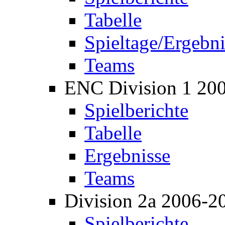
Tabelle
Spieltage/Ergebni
Teams
ENC Division 1 20
Spielberichte
Tabelle
Ergebnisse
Teams
Division 2a 2006-2
Spielberichte