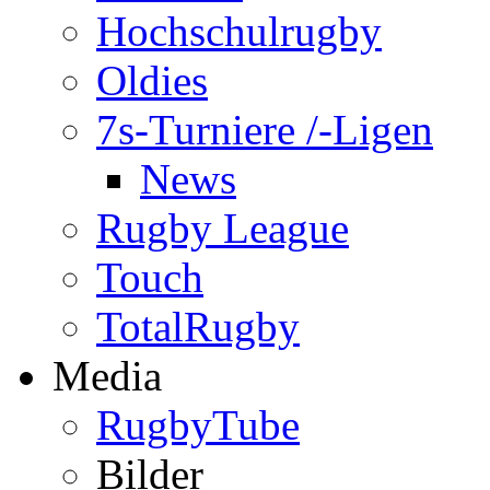
Hochschulrugby
Oldies
7s-Turniere /-Ligen
News
Rugby League
Touch
TotalRugby
Media
RugbyTube
Bilder