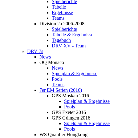
Spielberichte
Tabelle
Ergebnisse
Teams
Division 2a 2006-2008
Spielberichte
Tabelle & Ergebnisse
Tagebuch
DRV XV - Team
DRV 7s
News
OQ Monaco
News
Spielplan & Ergebnisse
Pools
Teams
7er EM Serien (2016)
GPS Moskau 2016
Spielplan & Ergebnisse
Pools
GPS Exeter 2016
GPS Gdingen 2016
Spielplan & Ergebnisse
Pools
WS Qualifier Hongkong