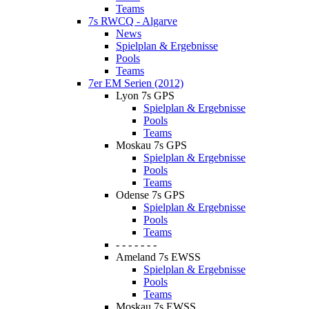
Teams
7s RWCQ - Algarve
News
Spielplan & Ergebnisse
Pools
Teams
7er EM Serien (2012)
Lyon 7s GPS
Spielplan & Ergebnisse
Pools
Teams
Moskau 7s GPS
Spielplan & Ergebnisse
Pools
Teams
Odense 7s GPS
Spielplan & Ergebnisse
Pools
Teams
- - - - - - -
Ameland 7s EWSS
Spielplan & Ergebnisse
Pools
Teams
Moskau 7s EWSS