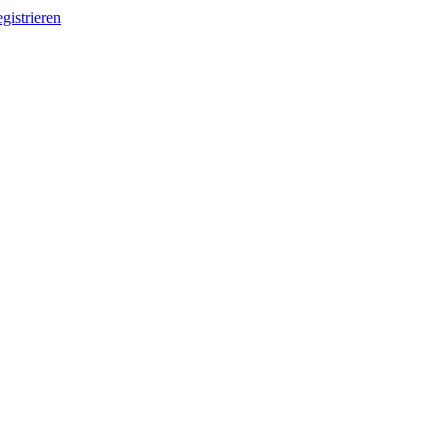
gistrieren