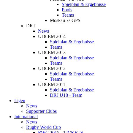
Spielplan & Ergebnisse
Pools
Teams
Moskau 7s GPS
DRJ
News
U18-EM 2014
Spielplan & Ergebnisse
Teams
U18-EM 2013
Spielplan & Ergebnisse
Teams
U18-EM 2012
Spielplan & Ergebnisse
Teams
U18-EM 2011
Spielplan & Ergebnisse
DRJ U18 - Team
Ligen
News
Supporter Clubs
International
News
Rugby World Cup
RWC 2015 - TICKETS