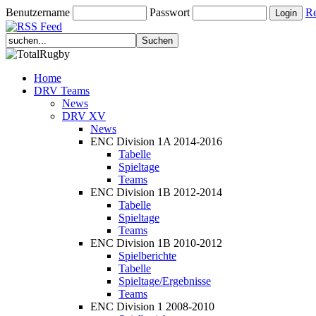
Benutzername
Passwort
Re
Home
DRV Teams
News
DRV XV
News
ENC Division 1A 2014-2016
Tabelle
Spieltage
Teams
ENC Division 1B 2012-2014
Tabelle
Spieltage
Teams
ENC Division 1B 2010-2012
Spielberichte
Tabelle
Spieltage/Ergebnisse
Teams
ENC Division 1 2008-2010