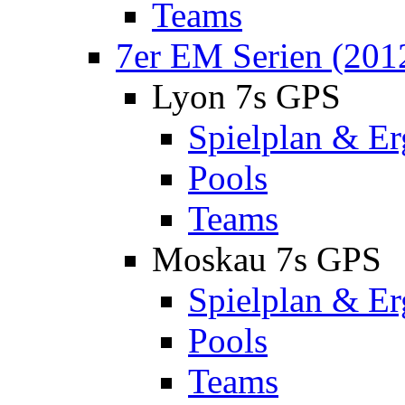
Teams
7er EM Serien (201
Lyon 7s GPS
Spielplan & Er
Pools
Teams
Moskau 7s GPS
Spielplan & Er
Pools
Teams