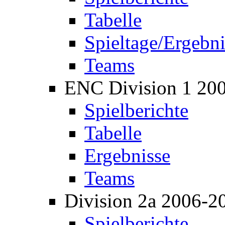
Tabelle
Spieltage/Ergebni
Teams
ENC Division 1 20
Spielberichte
Tabelle
Ergebnisse
Teams
Division 2a 2006-2
Spielberichte