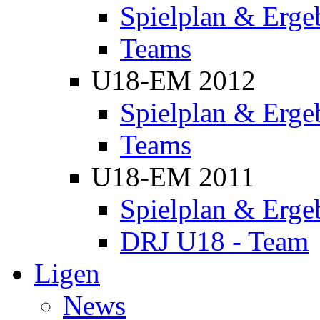
Spielplan & Erge
Teams
U18-EM 2012
Spielplan & Erge
Teams
U18-EM 2011
Spielplan & Erge
DRJ U18 - Team
Ligen
News