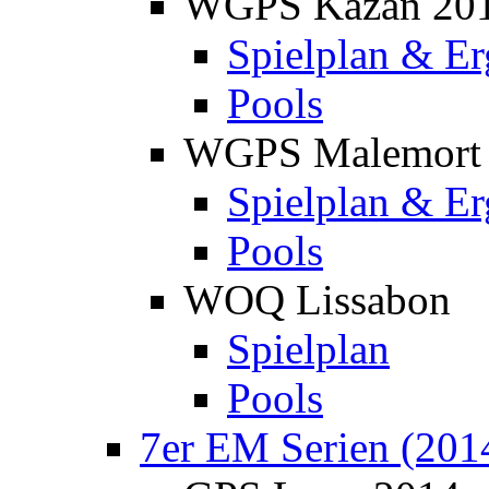
WGPS Kazan 20
Spielplan & Er
Pools
WGPS Malemort
Spielplan & Er
Pools
WOQ Lissabon
Spielplan
Pools
7er EM Serien (201