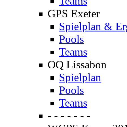
Teams
GPS Exeter
Spielplan & Er
Pools
Teams
OQ Lissabon
Spielplan
Pools
Teams
- - - - - - -