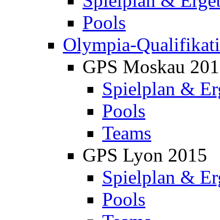
Spielplan & Erge
Pools
Olympia-Qualifikat
GPS Moskau 201
Spielplan & Er
Pools
Teams
GPS Lyon 2015
Spielplan & Er
Pools