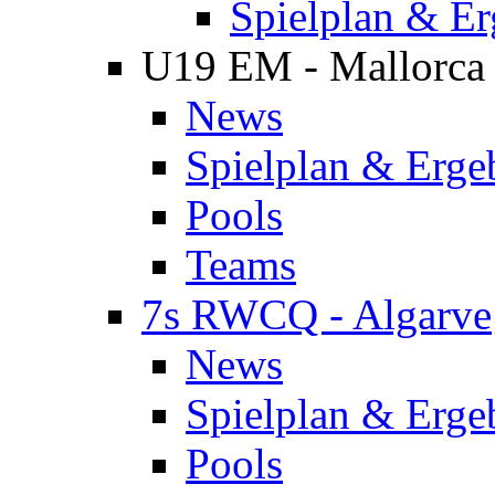
Spielplan & Er
U19 EM - Mallorca
News
Spielplan & Erge
Pools
Teams
7s RWCQ - Algarve
News
Spielplan & Erge
Pools