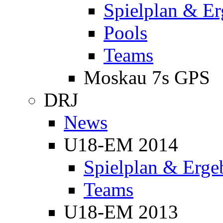
Spielplan & Er
Pools
Teams
Moskau 7s GPS
DRJ
News
U18-EM 2014
Spielplan & Erge
Teams
U18-EM 2013