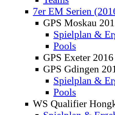
7er EM Serien (201
GPS Moskau 201
Spielplan & Er
Pools
GPS Exeter 2016
GPS Gdingen 20
Spielplan & Er
Pools
WS Qualifier Hong