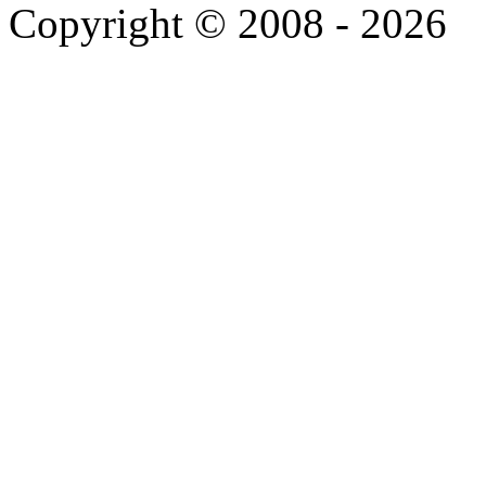
Copyright © 2008 - 2026