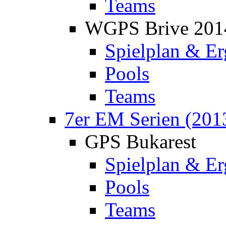
Teams
WGPS Brive 201
Spielplan & Er
Pools
Teams
7er EM Serien (201
GPS Bukarest
Spielplan & Er
Pools
Teams