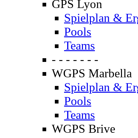
GPS Lyon
Spielplan & Er
Pools
Teams
- - - - - - -
WGPS Marbella
Spielplan & Er
Pools
Teams
WGPS Brive