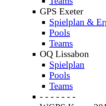
Teams
GPS Exeter
Spielplan & Er
Pools
Teams
OQ Lissabon
Spielplan
Pools
Teams
- - - - - - -