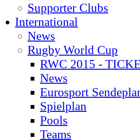
Supporter Clubs
International
News
Rugby World Cup
RWC 2015 - TICK
News
Eurosport Sendepla
Spielplan
Pools
Teams