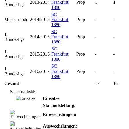
2013/2014
Frankfurt
Prop
1
1
Bundesliga
1880
SC
Meisterrunde
2014/2015
Frankfurt
Prop
-
-
1880
SC
1.
2014/2015
Frankfurt
Prop
-
-
Bundesliga
1880
SC
1.
2015/2016
Frankfurt
Prop
-
-
Bundesliga
1880
SC
1.
2016/2017
Frankfurt
Prop
-
-
Bundesliga
1880
Gesamt
17
16
Saisonstatistik
Einsätze
Startaufstellung:
Einwechslungen:
Auswechslungen: