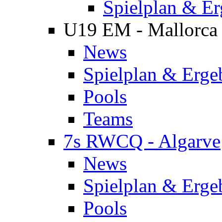
Spielplan & Er
U19 EM - Mallorca
News
Spielplan & Erge
Pools
Teams
7s RWCQ - Algarve
News
Spielplan & Erge
Pools