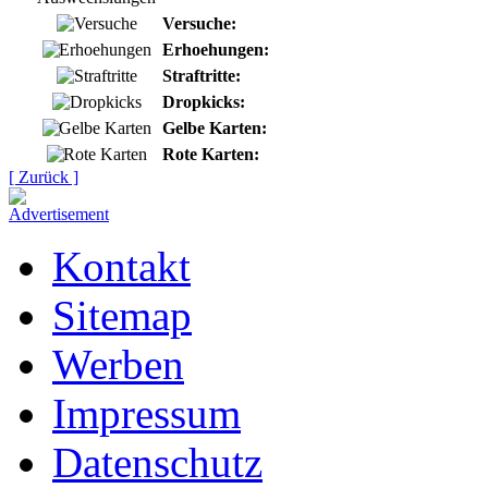
Versuche:
Erhoehungen:
Straftritte:
Dropkicks:
Gelbe Karten:
Rote Karten:
[ Zurück ]
Kontakt
Sitemap
Werben
Impressum
Datenschutz