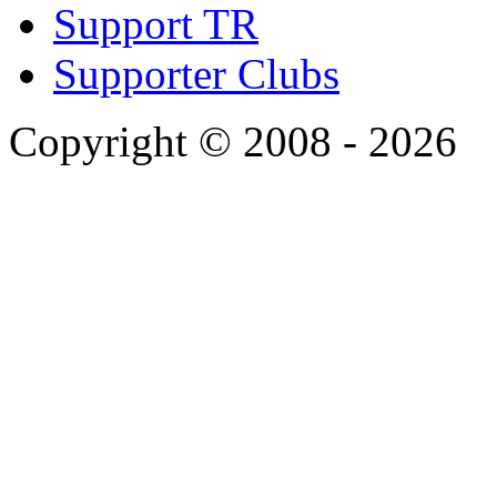
Support TR
Supporter Clubs
Copyright © 2008 - 2026