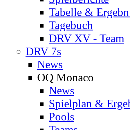
Tabelle & Ergebn
Tagebuch
DRV XV - Team
DRV 7s
News
OQ Monaco
News
Spielplan & Erge
Pools
Teams