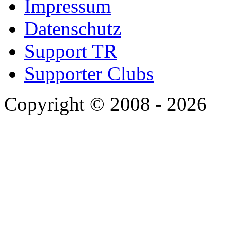
Impressum
Datenschutz
Support TR
Supporter Clubs
Copyright © 2008 - 2026