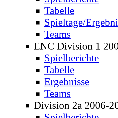
Tabelle
Spieltage/Ergebni
Teams
ENC Division 1 20
Spielberichte
Tabelle
Ergebnisse
Teams
Division 2a 2006-2
Spielberichte