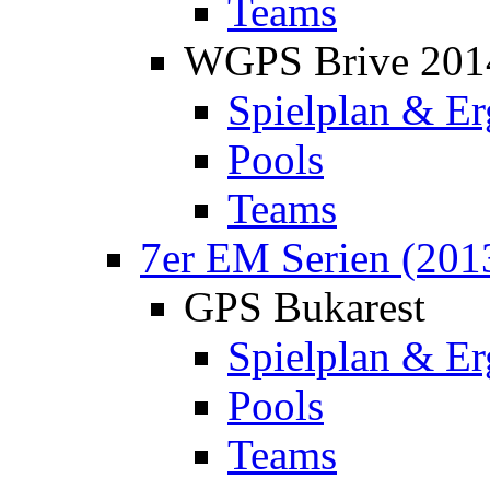
Teams
WGPS Brive 201
Spielplan & Er
Pools
Teams
7er EM Serien (201
GPS Bukarest
Spielplan & Er
Pools
Teams