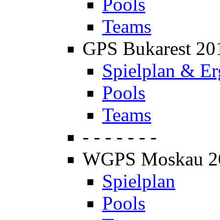
Pools
Teams
GPS Bukarest 20
Spielplan & Er
Pools
Teams
- - - - - - -
WGPS Moskau 2
Spielplan
Pools