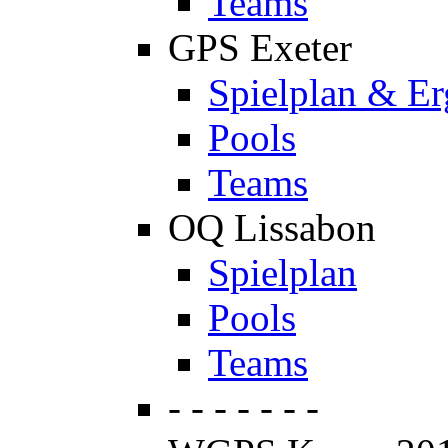
Teams
GPS Exeter
Spielplan & Er
Pools
Teams
OQ Lissabon
Spielplan
Pools
Teams
- - - - - - -