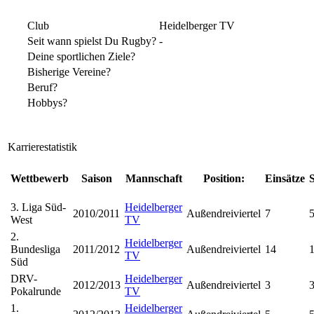
Club
Heidelberger TV
Seit wann spielst Du Rugby?
-
Deine sportlichen Ziele?
Bisherige Vereine?
Beruf?
Hobbys?
Karrierestatistik
Wettbewerb
Saison
Mannschaft
Position:
Einsätze
S
3. Liga Süd-
Heidelberger
2010/2011
Außendreiviertel
7
West
TV
2.
Heidelberger
Bundesliga
2011/2012
Außendreiviertel
14
TV
Süd
DRV-
Heidelberger
2012/2013
Außendreiviertel
3
Pokalrunde
TV
1.
Heidelberger