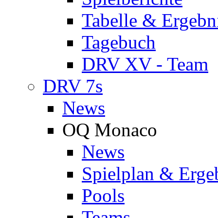
Tabelle & Ergebn
Tagebuch
DRV XV - Team
DRV 7s
News
OQ Monaco
News
Spielplan & Erge
Pools
Teams