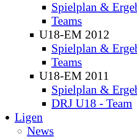
Spielplan & Erge
Teams
U18-EM 2012
Spielplan & Erge
Teams
U18-EM 2011
Spielplan & Erge
DRJ U18 - Team
Ligen
News