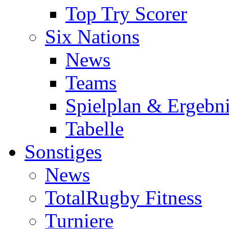
Top Try Scorer
Six Nations
News
Teams
Spielplan & Ergebni
Tabelle
Sonstiges
News
TotalRugby Fitness
Turniere