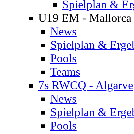
Spielplan & Er
U19 EM - Mallorca
News
Spielplan & Erge
Pools
Teams
7s RWCQ - Algarve
News
Spielplan & Erge
Pools