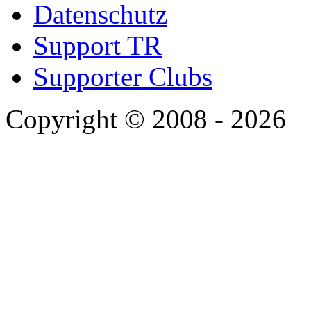
Datenschutz
Support TR
Supporter Clubs
Copyright © 2008 - 2026