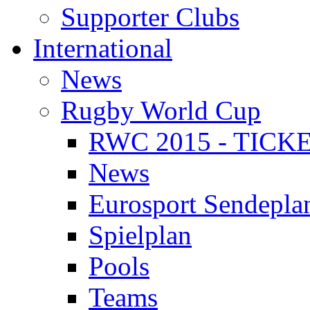
Supporter Clubs
International
News
Rugby World Cup
RWC 2015 - TICK
News
Eurosport Sendepla
Spielplan
Pools
Teams