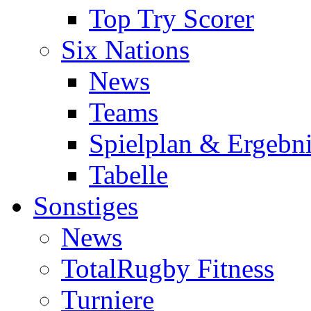
Top Try Scorer
Six Nations
News
Teams
Spielplan & Ergebni
Tabelle
Sonstiges
News
TotalRugby Fitness
Turniere