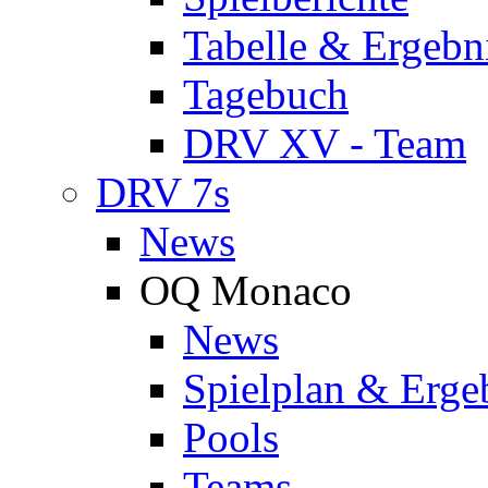
Tabelle & Ergebn
Tagebuch
DRV XV - Team
DRV 7s
News
OQ Monaco
News
Spielplan & Erge
Pools
Teams