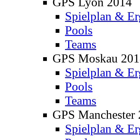
GPS Lyon 2014
Spielplan & Er
Pools
Teams
GPS Moskau 201
Spielplan & Er
Pools
Teams
GPS Manchester 
Spielplan & Er