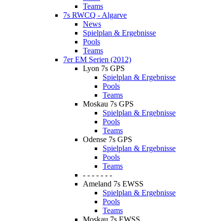
Teams
7s RWCQ - Algarve
News
Spielplan & Ergebnisse
Pools
Teams
7er EM Serien (2012)
Lyon 7s GPS
Spielplan & Ergebnisse
Pools
Teams
Moskau 7s GPS
Spielplan & Ergebnisse
Pools
Teams
Odense 7s GPS
Spielplan & Ergebnisse
Pools
Teams
- - - - - - -
Ameland 7s EWSS
Spielplan & Ergebnisse
Pools
Teams
Moskau 7s EWSS