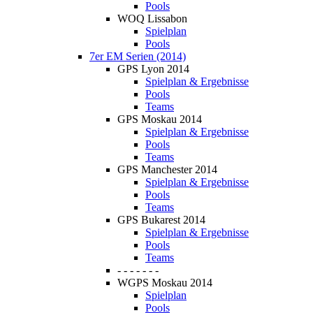
Pools
WOQ Lissabon
Spielplan
Pools
7er EM Serien (2014)
GPS Lyon 2014
Spielplan & Ergebnisse
Pools
Teams
GPS Moskau 2014
Spielplan & Ergebnisse
Pools
Teams
GPS Manchester 2014
Spielplan & Ergebnisse
Pools
Teams
GPS Bukarest 2014
Spielplan & Ergebnisse
Pools
Teams
- - - - - - -
WGPS Moskau 2014
Spielplan
Pools