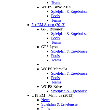
Teams
WGPS Brive 2014
Spielplan & Ergebnisse
Pools
Teams
7er EM Serien (2013)
GPS Bukarest
Spielplan & Ergebnisse
Pools
Teams
GPS Lyon
Spielplan & Ergebnisse
Pools
Teams
- - - - - - -
WGPS Marbella
Spielplan & Ergebnisse
Pools
Teams
WGPS Brive
Spielplan & Ergebnisse
U19 EM - Mallorca (2013)
News
Spielplan & Ergebnisse
Pools