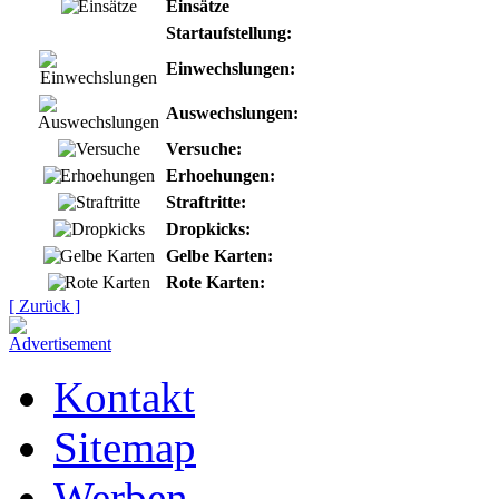
Einsätze
Startaufstellung:
Einwechslungen:
Auswechslungen:
Versuche:
Erhoehungen:
Straftritte:
Dropkicks:
Gelbe Karten:
Rote Karten:
[ Zurück ]
Kontakt
Sitemap
Werben