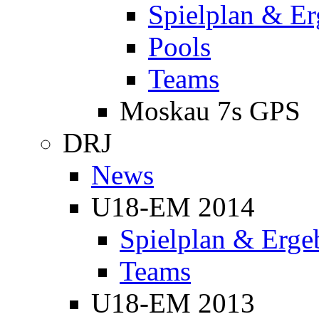
Spielplan & Er
Pools
Teams
Moskau 7s GPS
DRJ
News
U18-EM 2014
Spielplan & Erge
Teams
U18-EM 2013