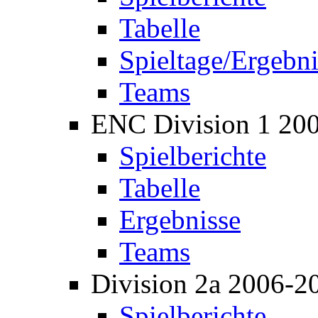
Tabelle
Spieltage/Ergebni
Teams
ENC Division 1 20
Spielberichte
Tabelle
Ergebnisse
Teams
Division 2a 2006-2
Spielberichte