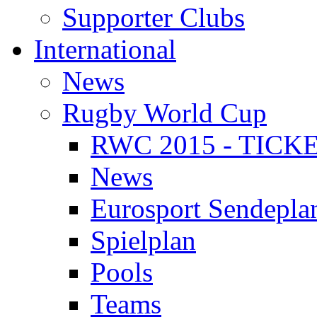
Supporter Clubs
International
News
Rugby World Cup
RWC 2015 - TICK
News
Eurosport Sendepla
Spielplan
Pools
Teams