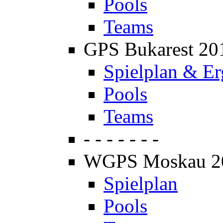
Pools
Teams
GPS Bukarest 20
Spielplan & Er
Pools
Teams
- - - - - - -
WGPS Moskau 2
Spielplan
Pools