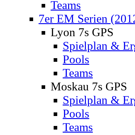
Teams
7er EM Serien (201
Lyon 7s GPS
Spielplan & Er
Pools
Teams
Moskau 7s GPS
Spielplan & Er
Pools
Teams