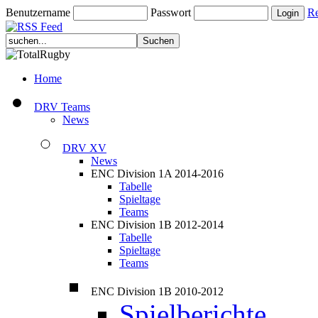
Benutzername
Passwort
Re
Home
DRV Teams
News
DRV XV
News
ENC Division 1A 2014-2016
Tabelle
Spieltage
Teams
ENC Division 1B 2012-2014
Tabelle
Spieltage
Teams
ENC Division 1B 2010-2012
Spielberichte