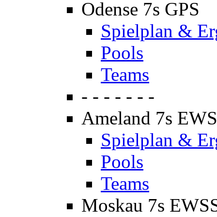
Odense 7s GPS
Spielplan & Er
Pools
Teams
- - - - - - -
Ameland 7s EW
Spielplan & Er
Pools
Teams
Moskau 7s EWS