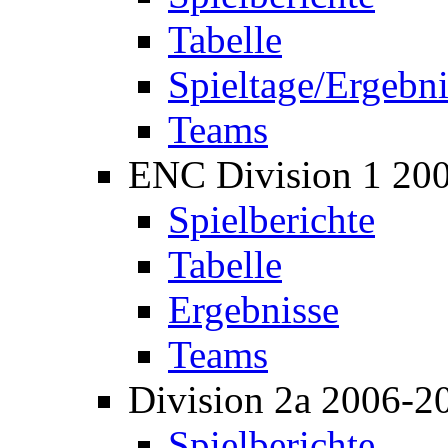
Tabelle
Spieltage/Ergebni
Teams
ENC Division 1 20
Spielberichte
Tabelle
Ergebnisse
Teams
Division 2a 2006-2
Spielberichte