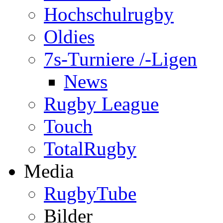
Hochschulrugby
Oldies
7s-Turniere /-Ligen
News
Rugby League
Touch
TotalRugby
Media
RugbyTube
Bilder