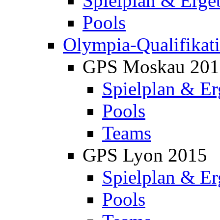
Spielplan & Erge
Pools
Olympia-Qualifikat
GPS Moskau 201
Spielplan & Er
Pools
Teams
GPS Lyon 2015
Spielplan & Er
Pools