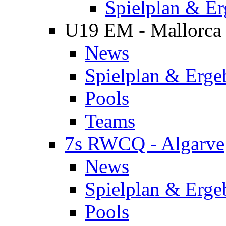
Spielplan & Er
U19 EM - Mallorca
News
Spielplan & Erge
Pools
Teams
7s RWCQ - Algarve
News
Spielplan & Erge
Pools