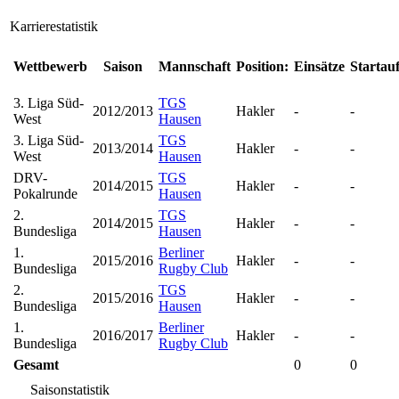
Karrierestatistik
Wettbewerb
Saison
Mannschaft
Position:
Einsätze
Startauf
3. Liga Süd-
TGS
2012/2013
Hakler
-
-
West
Hausen
3. Liga Süd-
TGS
2013/2014
Hakler
-
-
West
Hausen
DRV-
TGS
2014/2015
Hakler
-
-
Pokalrunde
Hausen
2.
TGS
2014/2015
Hakler
-
-
Bundesliga
Hausen
1.
Berliner
2015/2016
Hakler
-
-
Bundesliga
Rugby Club
2.
TGS
2015/2016
Hakler
-
-
Bundesliga
Hausen
1.
Berliner
2016/2017
Hakler
-
-
Bundesliga
Rugby Club
Gesamt
0
0
Saisonstatistik