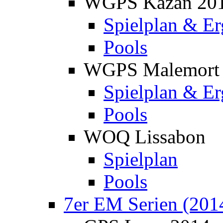
WGPS Kazan 20
Spielplan & Er
Pools
WGPS Malemort
Spielplan & Er
Pools
WOQ Lissabon
Spielplan
Pools
7er EM Serien (201