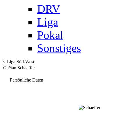
DRV
Liga
Pokal
Sonstiges
3. Liga Süd-West
Gaëtan Schaeffer
Persönliche Daten