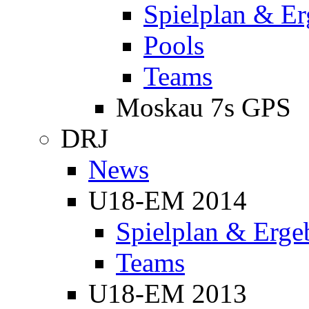
Spielplan & Er
Pools
Teams
Moskau 7s GPS
DRJ
News
U18-EM 2014
Spielplan & Erge
Teams
U18-EM 2013