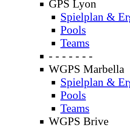
GPS Lyon
Spielplan & Er
Pools
Teams
- - - - - - -
WGPS Marbella
Spielplan & Er
Pools
Teams
WGPS Brive