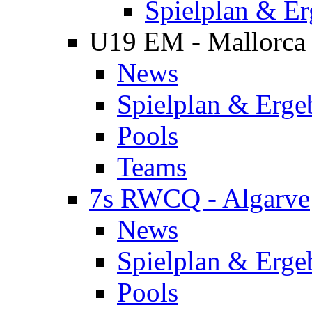
Spielplan & Er
U19 EM - Mallorca
News
Spielplan & Erge
Pools
Teams
7s RWCQ - Algarve
News
Spielplan & Erge
Pools