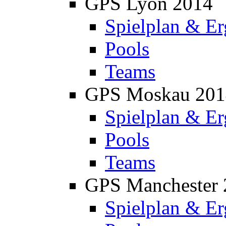
GPS Lyon 2014
Spielplan & Er
Pools
Teams
GPS Moskau 201
Spielplan & Er
Pools
Teams
GPS Manchester 
Spielplan & Er