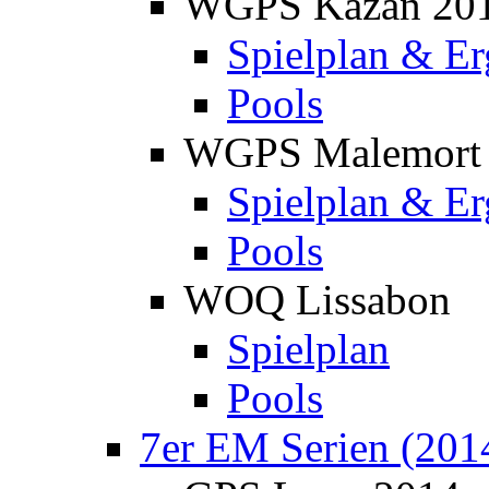
WGPS Kazan 20
Spielplan & Er
Pools
WGPS Malemort
Spielplan & Er
Pools
WOQ Lissabon
Spielplan
Pools
7er EM Serien (201