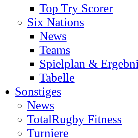
Top Try Scorer
Six Nations
News
Teams
Spielplan & Ergebni
Tabelle
Sonstiges
News
TotalRugby Fitness
Turniere