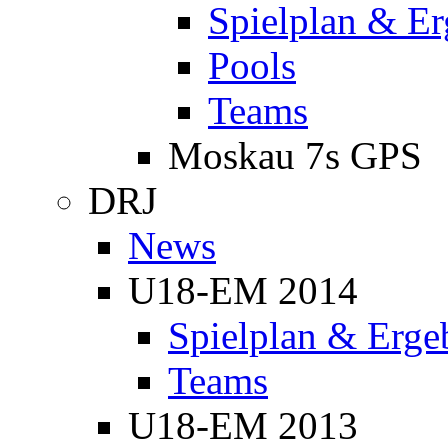
Spielplan & Er
Pools
Teams
Moskau 7s GPS
DRJ
News
U18-EM 2014
Spielplan & Erge
Teams
U18-EM 2013