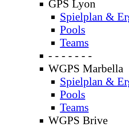
GPS Lyon
Spielplan & Er
Pools
Teams
- - - - - - -
WGPS Marbella
Spielplan & Er
Pools
Teams
WGPS Brive