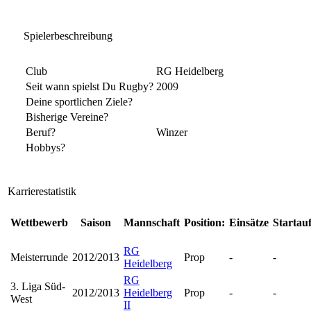
Spielerbeschreibung
Club
RG Heidelberg
Seit wann spielst Du Rugby?
2009
Deine sportlichen Ziele?
Bisherige Vereine?
Beruf?
Winzer
Hobbys?
Karrierestatistik
Wettbewerb
Saison
Mannschaft
Position:
Einsätze
Startauf
RG
Meisterrunde
2012/2013
Prop
-
-
Heidelberg
RG
3. Liga Süd-
2012/2013
Heidelberg
Prop
-
-
West
II