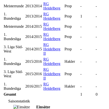
RG
Meisterrunde
2013/2014
Prop
-
-
Heidelberg
1.
RG
2013/2014
Prop
1
-
Bundesliga
Heidelberg
RG
Meisterrunde
2014/2015
Prop
-
-
Heidelberg
1.
RG
2014/2015
Prop
-
-
Bundesliga
Heidelberg
RG
3. Liga Süd-
2014/2015
Heidelberg
Prop
-
-
West
II
1.
RG
2015/2016
Hakler
-
-
Bundesliga
Heidelberg
RG
3. Liga Süd-
2015/2016
Heidelberg
Prop
-
-
West
II
1.
RG
2016/2017
Hakler
-
-
Bundesliga
Heidelberg
Gesamt
1
0
Saisonstatistik
Einsätze