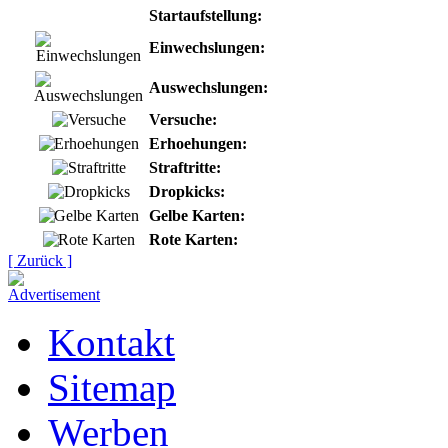
Startaufstellung:
Einwechslungen:
Auswechslungen:
Versuche:
Erhoehungen:
Straftritte:
Dropkicks:
Gelbe Karten:
Rote Karten:
[ Zurück ]
Kontakt
Sitemap
Werben