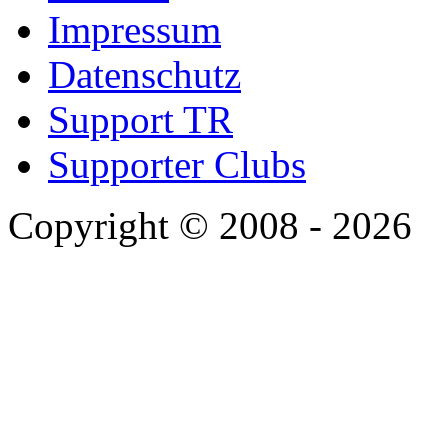
Impressum
Datenschutz
Support TR
Supporter Clubs
Copyright © 2008 - 2026