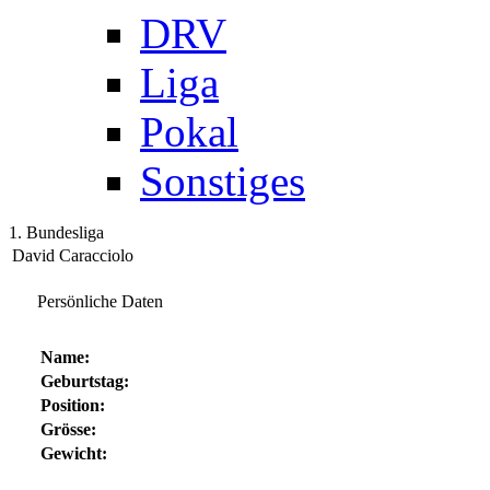
DRV
Liga
Pokal
Sonstiges
1. Bundesliga
David Caracciolo
Persönliche Daten
Name:
Geburtstag:
Position:
Grösse:
Gewicht: