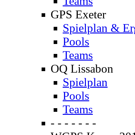
Teams
GPS Exeter
Spielplan & Er
Pools
Teams
OQ Lissabon
Spielplan
Pools
Teams
- - - - - - -