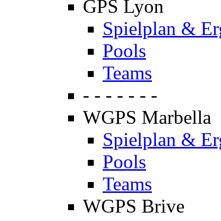
GPS Lyon
Spielplan & Er
Pools
Teams
- - - - - - -
WGPS Marbella
Spielplan & Er
Pools
Teams
WGPS Brive