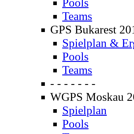
Pools
Teams
GPS Bukarest 20
Spielplan & Er
Pools
Teams
- - - - - - -
WGPS Moskau 2
Spielplan
Pools