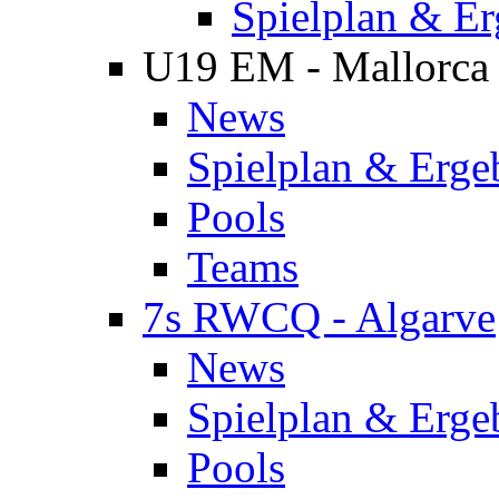
Spielplan & Er
U19 EM - Mallorca
News
Spielplan & Erge
Pools
Teams
7s RWCQ - Algarve
News
Spielplan & Erge
Pools