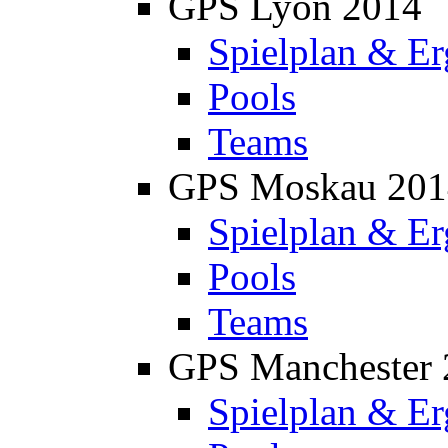
GPS Lyon 2014
Spielplan & Er
Pools
Teams
GPS Moskau 201
Spielplan & Er
Pools
Teams
GPS Manchester 
Spielplan & Er