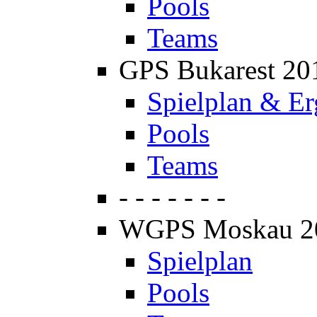
Pools
Teams
GPS Bukarest 20
Spielplan & Er
Pools
Teams
- - - - - - -
WGPS Moskau 2
Spielplan
Pools