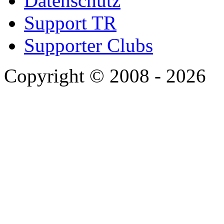
Datenschutz
Support TR
Supporter Clubs
Copyright © 2008 - 2026