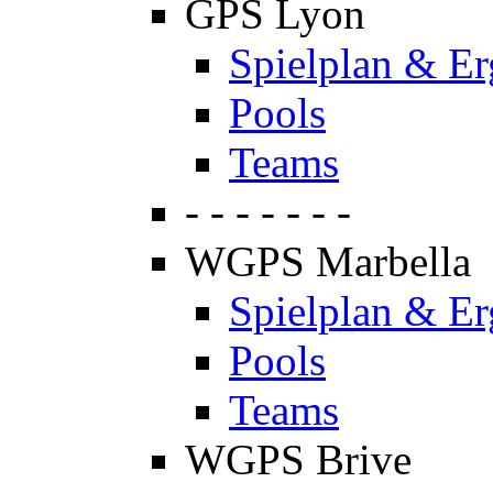
GPS Lyon
Spielplan & Er
Pools
Teams
- - - - - - -
WGPS Marbella
Spielplan & Er
Pools
Teams
WGPS Brive