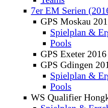
7er EM Serien (201
GPS Moskau 201
Spielplan & Er
Pools
GPS Exeter 2016
GPS Gdingen 20
Spielplan & Er
Pools
WS Qualifier Hong