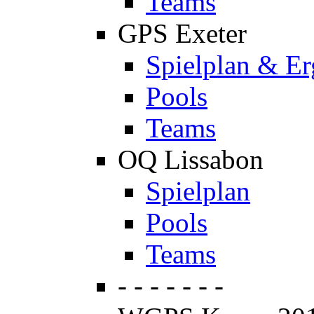
Teams
GPS Exeter
Spielplan & Er
Pools
Teams
OQ Lissabon
Spielplan
Pools
Teams
- - - - - - -