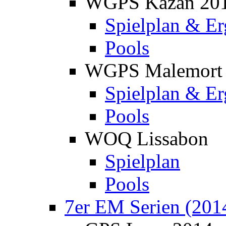
WGPS Kazan 20
Spielplan & Er
Pools
WGPS Malemort
Spielplan & Er
Pools
WOQ Lissabon
Spielplan
Pools
7er EM Serien (201