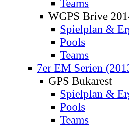
Teams
WGPS Brive 201
Spielplan & Er
Pools
Teams
7er EM Serien (201
GPS Bukarest
Spielplan & Er
Pools
Teams