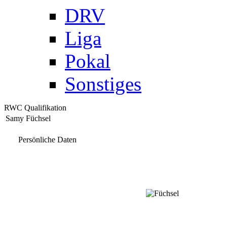
DRV
Liga
Pokal
Sonstiges
RWC Qualifikation
Samy Füchsel
Persönliche Daten