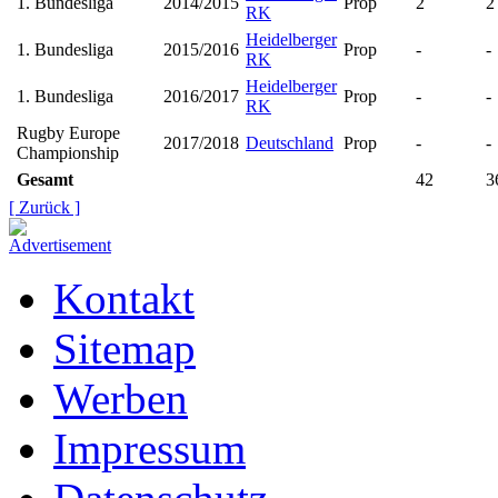
1. Bundesliga
2014/2015
Prop
2
2
RK
Heidelberger
1. Bundesliga
2015/2016
Prop
-
-
RK
Heidelberger
1. Bundesliga
2016/2017
Prop
-
-
RK
Rugby Europe
2017/2018
Deutschland
Prop
-
-
Championship
Gesamt
42
3
[ Zurück ]
Kontakt
Sitemap
Werben
Impressum