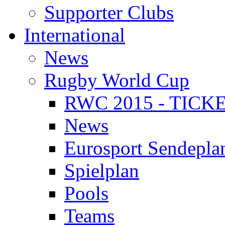
Supporter Clubs
International
News
Rugby World Cup
RWC 2015 - TICK
News
Eurosport Sendepla
Spielplan
Pools
Teams