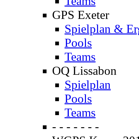
Teams
GPS Exeter
Spielplan & Er
Pools
Teams
OQ Lissabon
Spielplan
Pools
Teams
- - - - - - -