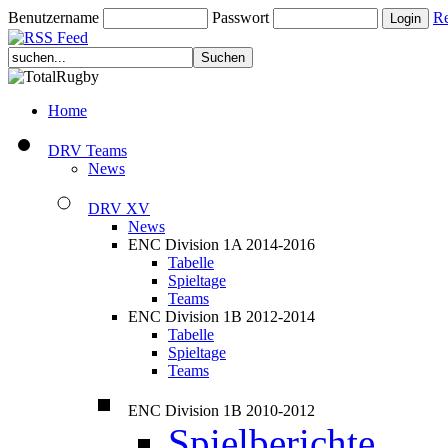
Benutzername
Passwort
Re
Home
DRV Teams
News
DRV XV
News
ENC Division 1A 2014-2016
Tabelle
Spieltage
Teams
ENC Division 1B 2012-2014
Tabelle
Spieltage
Teams
ENC Division 1B 2010-2012
Spielberichte