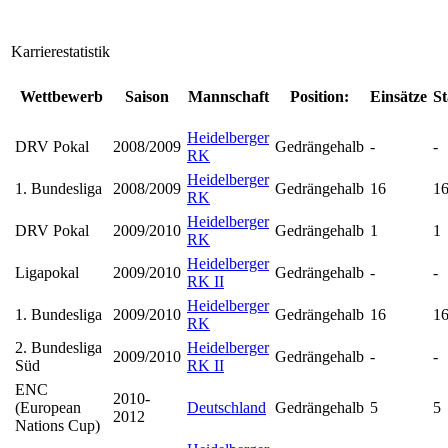
Karrierestatistik
Wettbewerb
Saison
Mannschaft
Position:
Einsätze
St
Heidelberger
DRV Pokal
2008/2009
Gedrängehalb
-
-
RK
Heidelberger
1. Bundesliga
2008/2009
Gedrängehalb
16
1
RK
Heidelberger
DRV Pokal
2009/2010
Gedrängehalb
1
1
RK
Heidelberger
Ligapokal
2009/2010
Gedrängehalb
-
-
RK II
Heidelberger
1. Bundesliga
2009/2010
Gedrängehalb
16
1
RK
2. Bundesliga
Heidelberger
2009/2010
Gedrängehalb
-
-
Süd
RK II
ENC
2010-
(European
Deutschland
Gedrängehalb
5
5
2012
Nations Cup)