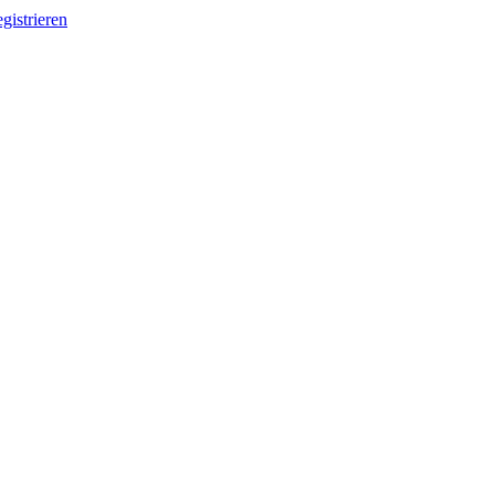
gistrieren