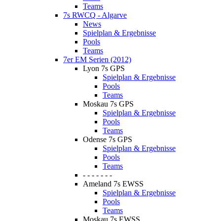
Teams
7s RWCQ - Algarve
News
Spielplan & Ergebnisse
Pools
Teams
7er EM Serien (2012)
Lyon 7s GPS
Spielplan & Ergebnisse
Pools
Teams
Moskau 7s GPS
Spielplan & Ergebnisse
Pools
Teams
Odense 7s GPS
Spielplan & Ergebnisse
Pools
Teams
- - - - - - -
Ameland 7s EWSS
Spielplan & Ergebnisse
Pools
Teams
Moskau 7s EWSS