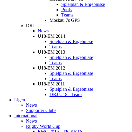
Spielplan & Ergebnisse
Pools
Teams
Moskau 7s GPS
DRJ
News
U18-EM 2014
Spielplan & Ergebnisse
Teams
U18-EM 2013
Spielplan & Ergebnisse
Teams
U18-EM 2012
Spielplan & Ergebnisse
Teams
U18-EM 2011
Spielplan & Ergebnisse
DRJ U18 - Team
Ligen
News
Supporter Clubs
International
News
Rugby World Cup
RWC 2015 - TICKETS