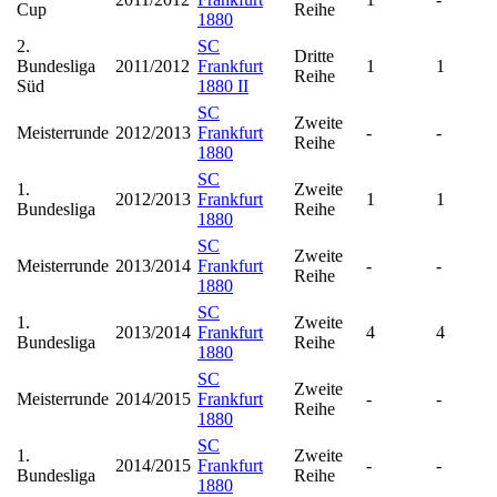
Cup
Reihe
1880
2.
SC
Dritte
Bundesliga
2011/2012
Frankfurt
1
1
Reihe
Süd
1880 II
SC
Zweite
Meisterrunde
2012/2013
Frankfurt
-
-
Reihe
1880
SC
1.
Zweite
2012/2013
Frankfurt
1
1
Bundesliga
Reihe
1880
SC
Zweite
Meisterrunde
2013/2014
Frankfurt
-
-
Reihe
1880
SC
1.
Zweite
2013/2014
Frankfurt
4
4
Bundesliga
Reihe
1880
SC
Zweite
Meisterrunde
2014/2015
Frankfurt
-
-
Reihe
1880
SC
1.
Zweite
2014/2015
Frankfurt
-
-
Bundesliga
Reihe
1880