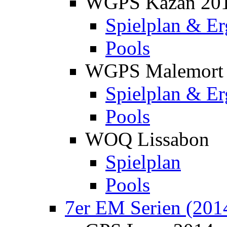
WGPS Kazan 20
Spielplan & Er
Pools
WGPS Malemort
Spielplan & Er
Pools
WOQ Lissabon
Spielplan
Pools
7er EM Serien (201