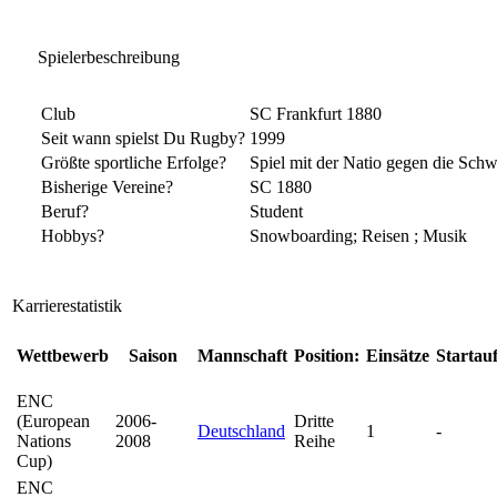
Spielerbeschreibung
Club
SC Frankfurt 1880
Seit wann spielst Du Rugby?
1999
Größte sportliche Erfolge?
Spiel mit der Natio gegen die Sch
Bisherige Vereine?
SC 1880
Beruf?
Student
Hobbys?
Snowboarding; Reisen ; Musik
Karrierestatistik
Wettbewerb
Saison
Mannschaft
Position:
Einsätze
Startauf
ENC
(European
2006-
Dritte
Deutschland
1
-
Nations
2008
Reihe
Cup)
ENC