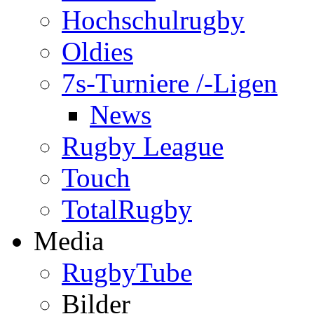
Hochschulrugby
Oldies
7s-Turniere /-Ligen
News
Rugby League
Touch
TotalRugby
Media
RugbyTube
Bilder