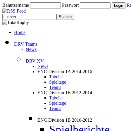
Benutzername
Passwort
Re
Home
DRV Teams
News
DRV XV
News
ENC Division 1A 2014-2016
Tabelle
Spieltage
Teams
ENC Division 1B 2012-2014
Tabelle
Spieltage
Teams
ENC Division 1B 2010-2012
Spielberichte