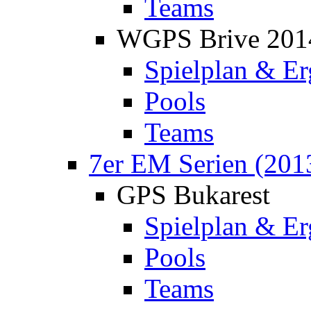
Teams
WGPS Brive 201
Spielplan & Er
Pools
Teams
7er EM Serien (201
GPS Bukarest
Spielplan & Er
Pools
Teams