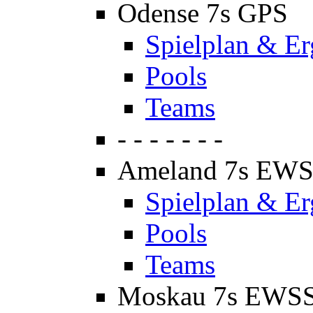
Odense 7s GPS
Spielplan & Er
Pools
Teams
- - - - - - -
Ameland 7s EW
Spielplan & Er
Pools
Teams
Moskau 7s EWS