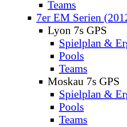
Teams
7er EM Serien (201
Lyon 7s GPS
Spielplan & Er
Pools
Teams
Moskau 7s GPS
Spielplan & Er
Pools
Teams