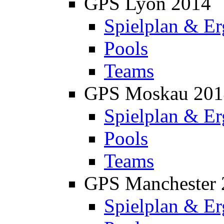
GPS Lyon 2014
Spielplan & Er
Pools
Teams
GPS Moskau 201
Spielplan & Er
Pools
Teams
GPS Manchester 
Spielplan & Er