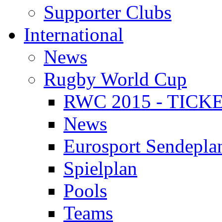
Supporter Clubs
International
News
Rugby World Cup
RWC 2015 - TICK
News
Eurosport Sendepla
Spielplan
Pools
Teams