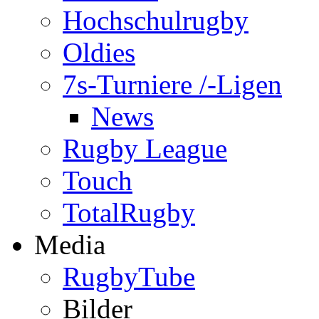
Hochschulrugby
Oldies
7s-Turniere /-Ligen
News
Rugby League
Touch
TotalRugby
Media
RugbyTube
Bilder