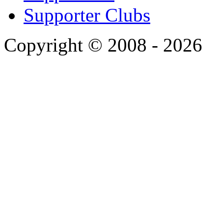
Supporter Clubs
Copyright © 2008 - 2026