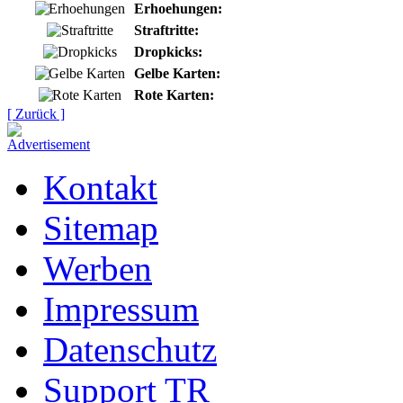
Erhoehungen:
Straftritte:
Dropkicks:
Gelbe Karten:
Rote Karten:
[ Zurück ]
Kontakt
Sitemap
Werben
Impressum
Datenschutz
Support TR