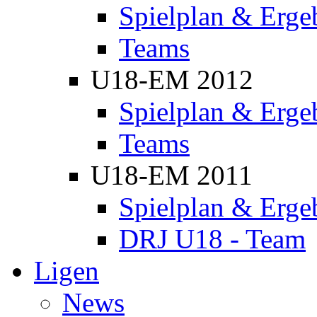
Spielplan & Erge
Teams
U18-EM 2012
Spielplan & Erge
Teams
U18-EM 2011
Spielplan & Erge
DRJ U18 - Team
Ligen
News