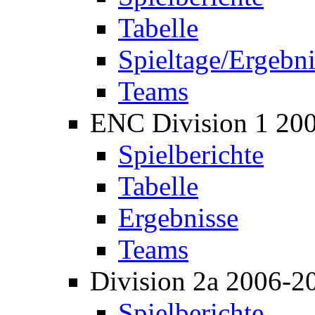
Tabelle
Spieltage/Ergebni
Teams
ENC Division 1 20
Spielberichte
Tabelle
Ergebnisse
Teams
Division 2a 2006-2
Spielberichte