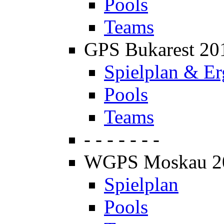
Pools
Teams
GPS Bukarest 20
Spielplan & Er
Pools
Teams
- - - - - - -
WGPS Moskau 2
Spielplan
Pools