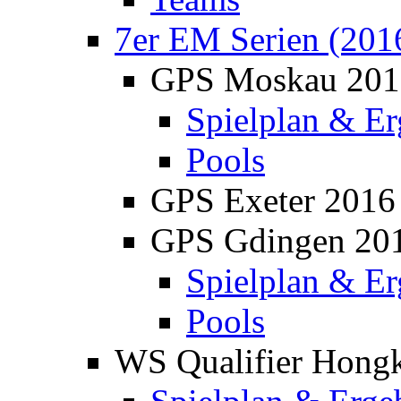
7er EM Serien (201
GPS Moskau 201
Spielplan & Er
Pools
GPS Exeter 2016
GPS Gdingen 20
Spielplan & Er
Pools
WS Qualifier Hong