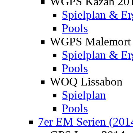
WGPS Kazan 20
Spielplan & Er
Pools
WGPS Malemort
Spielplan & Er
Pools
WOQ Lissabon
Spielplan
Pools
7er EM Serien (201