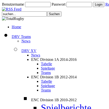
Benutzername
Passwort
Re
Home
DRV Teams
News
DRV XV
News
ENC Division 1A 2014-2016
Tabelle
Spieltage
Teams
ENC Division 1B 2012-2014
Tabelle
Spieltage
Teams
ENC Division 1B 2010-2012
Spielberichte