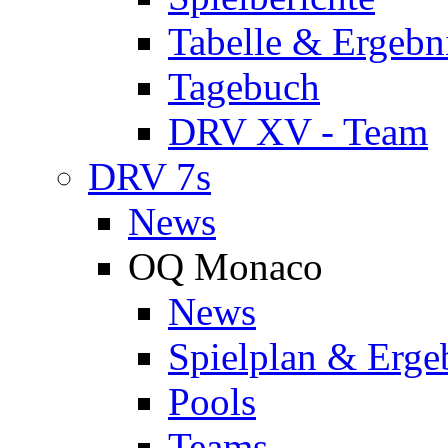
Tabelle & Ergebn
Tagebuch
DRV XV - Team
DRV 7s
News
OQ Monaco
News
Spielplan & Erge
Pools
Teams