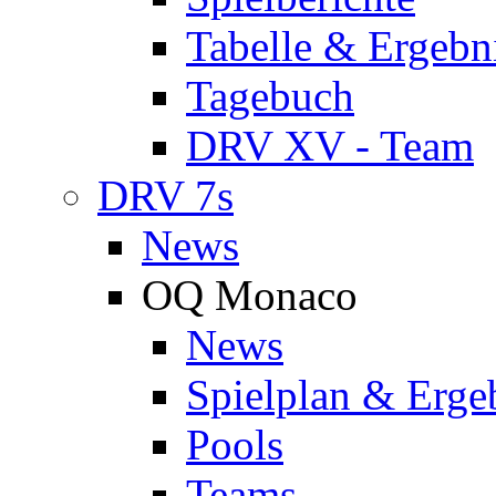
Tabelle & Ergebn
Tagebuch
DRV XV - Team
DRV 7s
News
OQ Monaco
News
Spielplan & Erge
Pools
Teams