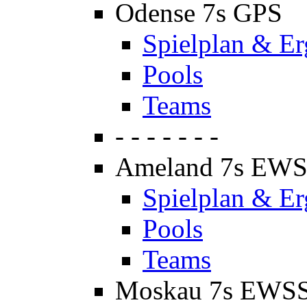
Odense 7s GPS
Spielplan & Er
Pools
Teams
- - - - - - -
Ameland 7s EW
Spielplan & Er
Pools
Teams
Moskau 7s EWS