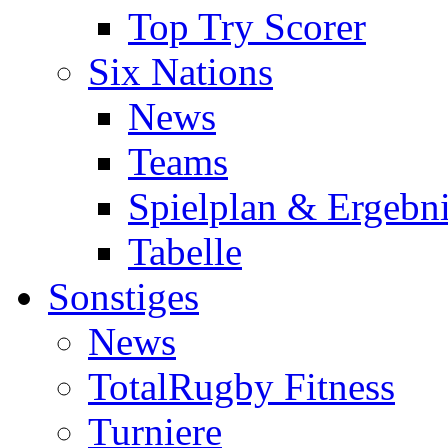
Top Try Scorer
Six Nations
News
Teams
Spielplan & Ergebni
Tabelle
Sonstiges
News
TotalRugby Fitness
Turniere