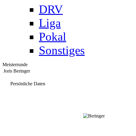
DRV
Liga
Pokal
Sonstiges
Meisterrunde
Joris Beringer
Persönliche Daten