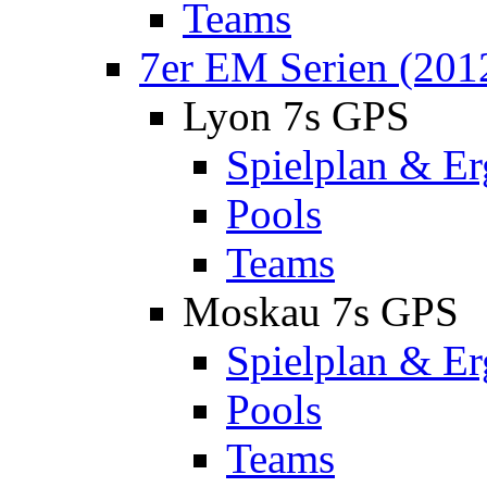
Teams
7er EM Serien (201
Lyon 7s GPS
Spielplan & Er
Pools
Teams
Moskau 7s GPS
Spielplan & Er
Pools
Teams