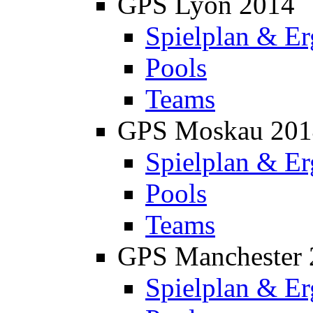
GPS Lyon 2014
Spielplan & Er
Pools
Teams
GPS Moskau 201
Spielplan & Er
Pools
Teams
GPS Manchester 
Spielplan & Er