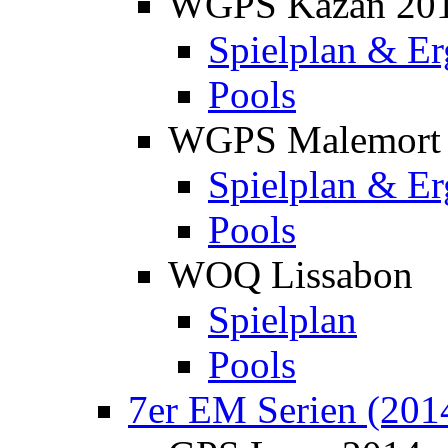
WGPS Kazan 20
Spielplan & Er
Pools
WGPS Malemort
Spielplan & Er
Pools
WOQ Lissabon
Spielplan
Pools
7er EM Serien (201