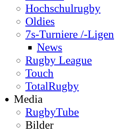
Hochschulrugby
Oldies
7s-Turniere /-Ligen
News
Rugby League
Touch
TotalRugby
Media
RugbyTube
Bilder