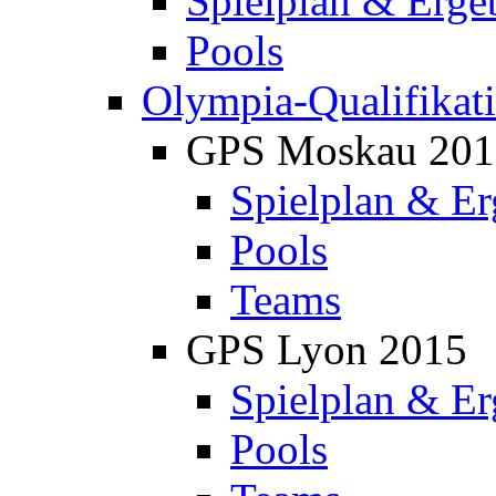
Spielplan & Erge
Pools
Olympia-Qualifikat
GPS Moskau 201
Spielplan & Er
Pools
Teams
GPS Lyon 2015
Spielplan & Er
Pools