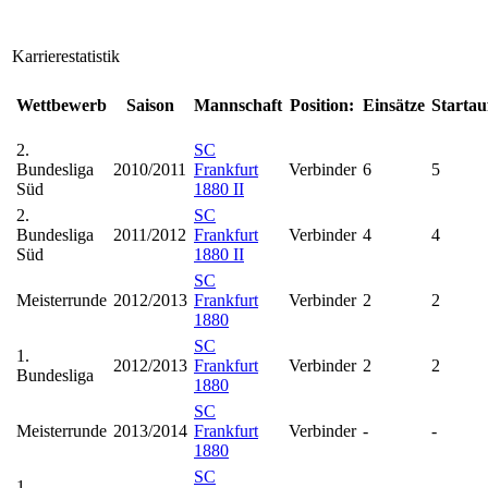
Karrierestatistik
Wettbewerb
Saison
Mannschaft
Position:
Einsätze
Startau
2.
SC
Bundesliga
2010/2011
Frankfurt
Verbinder
6
5
Süd
1880 II
2.
SC
Bundesliga
2011/2012
Frankfurt
Verbinder
4
4
Süd
1880 II
SC
Meisterrunde
2012/2013
Frankfurt
Verbinder
2
2
1880
SC
1.
2012/2013
Frankfurt
Verbinder
2
2
Bundesliga
1880
SC
Meisterrunde
2013/2014
Frankfurt
Verbinder
-
-
1880
SC
1.