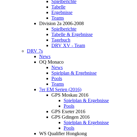
Spielberichte
Tabelle
Ergebnisse
Teams
Division 2a 2006-2008
Spielberichte
Tabelle & Ergebnisse
Tagebuch
DRV XV - Team
DRV 7s
News
OQ Monaco
News
Spielplan & Ergebnisse
Pools
Teams
7er EM Serien (2016)
GPS Moskau 2016
Spielplan & Ergebnisse
Pools
GPS Exeter 2016
GPS Gdingen 2016
Spielplan & Ergebnisse
Pools
WS Qualifier Hongkong