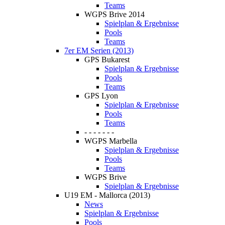
Teams
WGPS Brive 2014
Spielplan & Ergebnisse
Pools
Teams
7er EM Serien (2013)
GPS Bukarest
Spielplan & Ergebnisse
Pools
Teams
GPS Lyon
Spielplan & Ergebnisse
Pools
Teams
- - - - - - -
WGPS Marbella
Spielplan & Ergebnisse
Pools
Teams
WGPS Brive
Spielplan & Ergebnisse
U19 EM - Mallorca (2013)
News
Spielplan & Ergebnisse
Pools