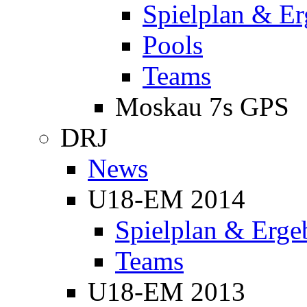
Spielplan & Er
Pools
Teams
Moskau 7s GPS
DRJ
News
U18-EM 2014
Spielplan & Erge
Teams
U18-EM 2013