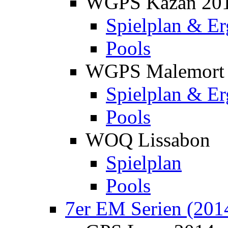
WGPS Kazan 20
Spielplan & Er
Pools
WGPS Malemort
Spielplan & Er
Pools
WOQ Lissabon
Spielplan
Pools
7er EM Serien (201