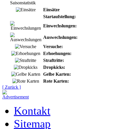
Saisonstatistik
Einsätze
Startaufstellung:
Einwechslungen:
Auswechslungen:
Versuche:
Erhoehungen:
Straftritte:
Dropkicks:
Gelbe Karten:
Rote Karten:
[ Zurück ]
Kontakt
Sitemap