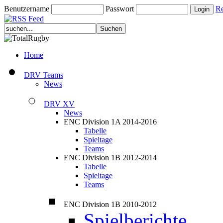
Benutzername
Passwort
Re
Home
DRV Teams
News
DRV XV
News
ENC Division 1A 2014-2016
Tabelle
Spieltage
Teams
ENC Division 1B 2012-2014
Tabelle
Spieltage
Teams
ENC Division 1B 2010-2012
Spielberichte