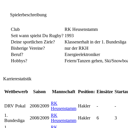
Spielerbeschreibung
Club
RK Heusenstamm
Seit wann spielst Du Rugby?
1993
Deine sportlichen Ziele?
Klassenerhalt in der 1. Bundesliga
Bisherige Vereine?
nur der RKH
Beruf?
Energieelektroniker
Hobbys?
Feiern/Tanzen gehen, Ski/Snowboa
Karrierestatistik
Wettbewerb
Saison
Mannschaft
Position:
Einsätze
Starta
RK
DRV Pokal
2008/2009
Hakler
-
-
Heusenstamm
1.
RK
2008/2009
Hakler
6
3
Bundesliga
Heusenstamm
1.
RK