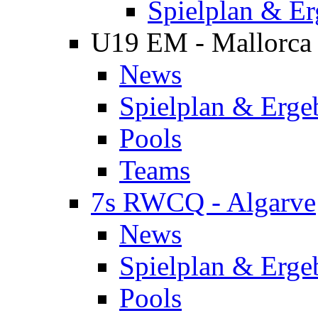
Spielplan & Er
U19 EM - Mallorca
News
Spielplan & Erge
Pools
Teams
7s RWCQ - Algarve
News
Spielplan & Erge
Pools