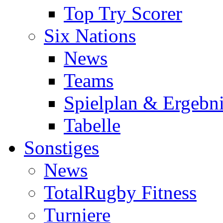
Top Try Scorer
Six Nations
News
Teams
Spielplan & Ergebni
Tabelle
Sonstiges
News
TotalRugby Fitness
Turniere