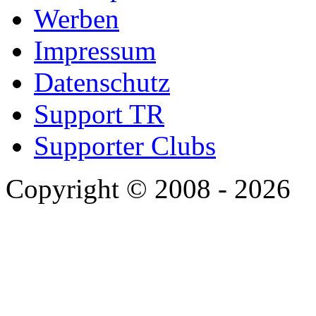
Werben
Impressum
Datenschutz
Support TR
Supporter Clubs
Copyright © 2008 - 2026