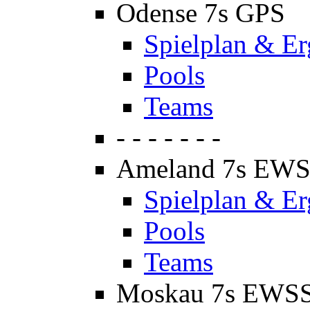
Odense 7s GPS
Spielplan & Er
Pools
Teams
- - - - - - -
Ameland 7s EW
Spielplan & Er
Pools
Teams
Moskau 7s EWS