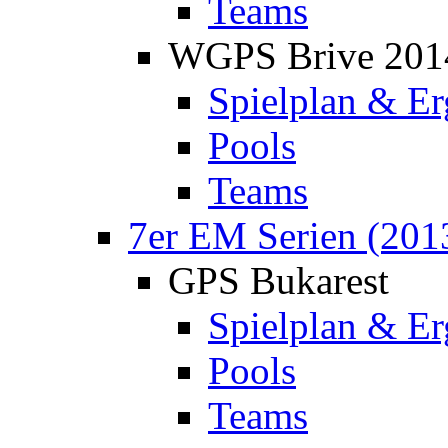
Teams
WGPS Brive 201
Spielplan & Er
Pools
Teams
7er EM Serien (201
GPS Bukarest
Spielplan & Er
Pools
Teams