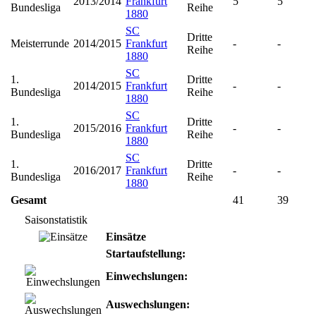
2013/2014
Frankfurt
5
5
Bundesliga
Reihe
1880
SC
Dritte
Meisterrunde
2014/2015
Frankfurt
-
-
Reihe
1880
SC
1.
Dritte
2014/2015
Frankfurt
-
-
Bundesliga
Reihe
1880
SC
1.
Dritte
2015/2016
Frankfurt
-
-
Bundesliga
Reihe
1880
SC
1.
Dritte
2016/2017
Frankfurt
-
-
Bundesliga
Reihe
1880
Gesamt
41
39
Saisonstatistik
Einsätze
Startaufstellung:
Einwechslungen:
Auswechslungen: