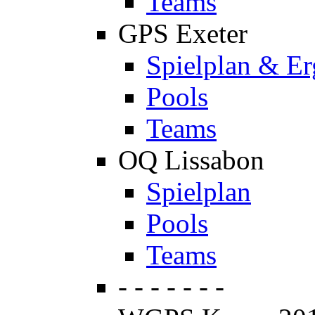
Teams
GPS Exeter
Spielplan & Er
Pools
Teams
OQ Lissabon
Spielplan
Pools
Teams
- - - - - - -