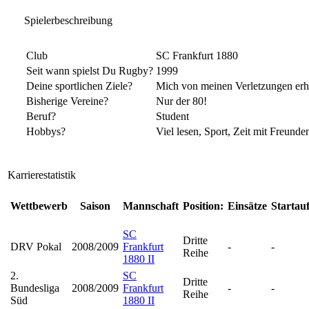
Spielerbeschreibung
Club
SC Frankfurt 1880
Seit wann spielst Du Rugby?
1999
Deine sportlichen Ziele?
Mich von meinen Verletzungen erhol
Bisherige Vereine?
Nur der 80!
Beruf?
Student
Hobbys?
Viel lesen, Sport, Zeit mit Freunde
Karrierestatistik
Wettbewerb
Saison
Mannschaft
Position:
Einsätze
Startauf
SC
Dritte
DRV Pokal
2008/2009
Frankfurt
-
-
Reihe
1880 II
2.
SC
Dritte
Bundesliga
2008/2009
Frankfurt
-
-
Reihe
Süd
1880 II