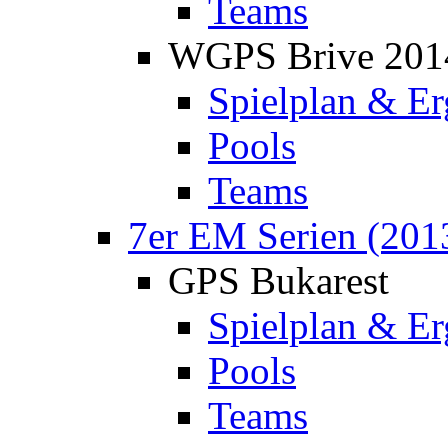
Teams
WGPS Brive 201
Spielplan & Er
Pools
Teams
7er EM Serien (201
GPS Bukarest
Spielplan & Er
Pools
Teams