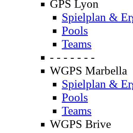
GPS Lyon
Spielplan & Er
Pools
Teams
- - - - - - -
WGPS Marbella
Spielplan & Er
Pools
Teams
WGPS Brive