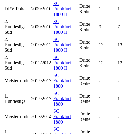
SC
Dritte
DRV Pokal
2009/2010
Frankfurt
1
1
Reihe
1880 II
2.
SC
Dritte
Bundesliga
2009/2010
Frankfurt
9
7
Reihe
Süd
1880 II
2.
SC
Dritte
Bundesliga
2010/2011
Frankfurt
13
13
Reihe
Süd
1880 II
2.
SC
Dritte
Bundesliga
2011/2012
Frankfurt
12
12
Reihe
Süd
1880 II
SC
Dritte
Meisterrunde
2012/2013
Frankfurt
-
-
Reihe
1880
SC
1.
Dritte
2012/2013
Frankfurt
1
1
Bundesliga
Reihe
1880
SC
Dritte
Meisterrunde
2013/2014
Frankfurt
-
-
Reihe
1880
SC
1.
Dritte