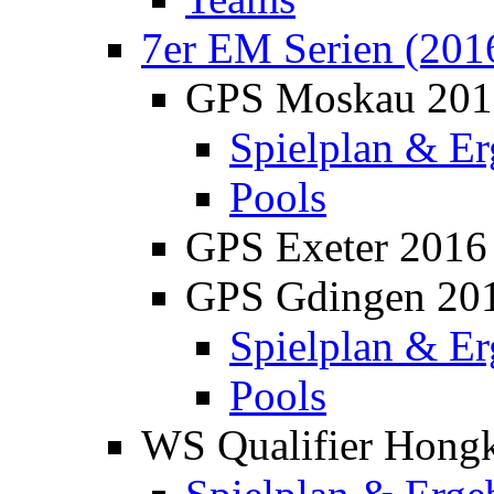
7er EM Serien (201
GPS Moskau 201
Spielplan & Er
Pools
GPS Exeter 2016
GPS Gdingen 20
Spielplan & Er
Pools
WS Qualifier Hong