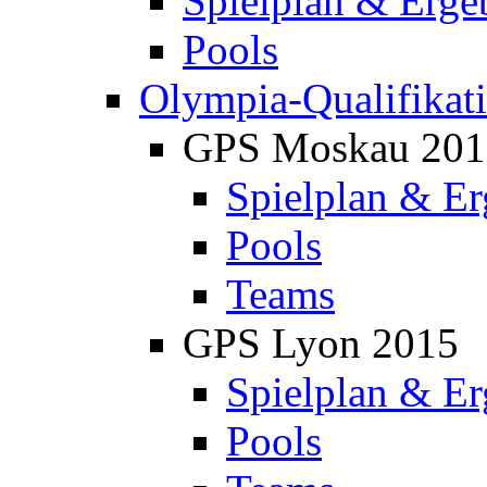
Spielplan & Erge
Pools
Olympia-Qualifikat
GPS Moskau 201
Spielplan & Er
Pools
Teams
GPS Lyon 2015
Spielplan & Er
Pools