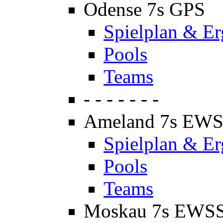
Odense 7s GPS
Spielplan & Er
Pools
Teams
- - - - - - -
Ameland 7s EW
Spielplan & Er
Pools
Teams
Moskau 7s EWS