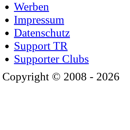
Werben
Impressum
Datenschutz
Support TR
Supporter Clubs
Copyright © 2008 - 2026