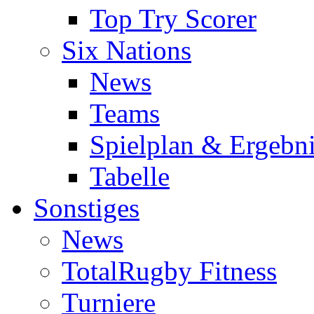
Top Try Scorer
Six Nations
News
Teams
Spielplan & Ergebni
Tabelle
Sonstiges
News
TotalRugby Fitness
Turniere