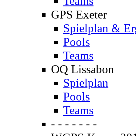
Teams
GPS Exeter
Spielplan & Er
Pools
Teams
OQ Lissabon
Spielplan
Pools
Teams
- - - - - - -