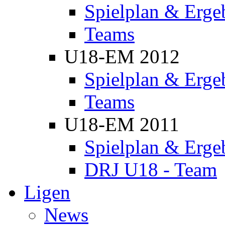
Spielplan & Erge
Teams
U18-EM 2012
Spielplan & Erge
Teams
U18-EM 2011
Spielplan & Erge
DRJ U18 - Team
Ligen
News