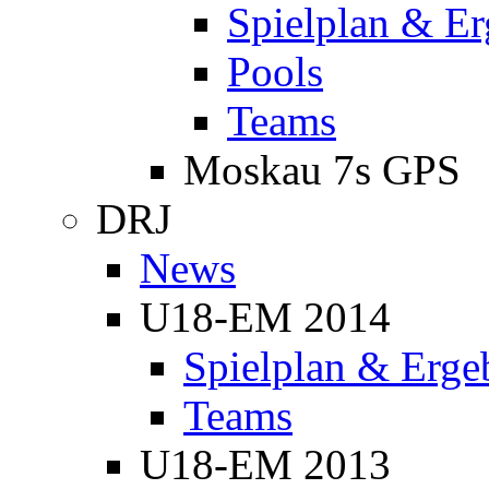
Spielplan & Er
Pools
Teams
Moskau 7s GPS
DRJ
News
U18-EM 2014
Spielplan & Erge
Teams
U18-EM 2013