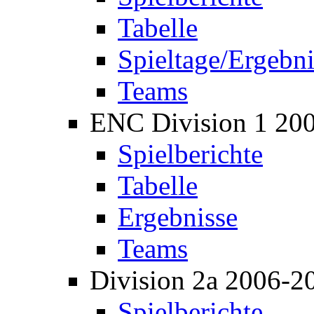
Tabelle
Spieltage/Ergebni
Teams
ENC Division 1 20
Spielberichte
Tabelle
Ergebnisse
Teams
Division 2a 2006-2
Spielberichte