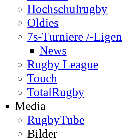
Hochschulrugby
Oldies
7s-Turniere /-Ligen
News
Rugby League
Touch
TotalRugby
Media
RugbyTube
Bilder