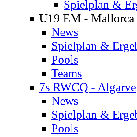
Spielplan & Er
U19 EM - Mallorca
News
Spielplan & Erge
Pools
Teams
7s RWCQ - Algarve
News
Spielplan & Erge
Pools