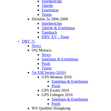
Spielberichte
Tabelle
Ergebnisse
Teams
Division 2a 2006-2008
Spielberichte
Tabelle & Ergebnisse
Tagebuch
DRV XV - Team
DRV 7s
News
OQ Monaco
News
Spielplan & Ergebnisse
Pools
Teams
7er EM Serien (2016)
GPS Moskau 2016
Spielplan & Ergebnisse
Pools
GPS Exeter 2016
GPS Gdingen 2016
Spielplan & Ergebnisse
Pools
WS Qualifier Hongkong