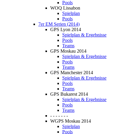
Pools
WOQ Lissabon
Spielplan
Pools
7er EM Serien (2014)
GPS Lyon 2014
Spielplan & Ergebnisse
Pools
Teams
GPS Moskau 2014
Spielplan & Ergebnisse
Pools
Teams
GPS Manchester 2014
Spielplan & Ergebnisse
Pools
Teams
GPS Bukarest 2014
Spielplan & Ergebnisse
Pools
Teams
- - - - - - -
WGPS Moskau 2014
Spielplan
Pools