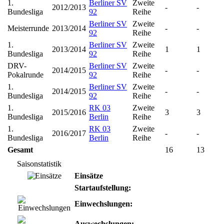
1.
Berliner SV
Zweite
2012/2013
-
-
Bundesliga
92
Reihe
Berliner SV
Zweite
Meisterrunde
2013/2014
-
-
92
Reihe
1.
Berliner SV
Zweite
2013/2014
1
1
Bundesliga
92
Reihe
DRV-
Berliner SV
Zweite
2014/2015
-
-
Pokalrunde
92
Reihe
1.
Berliner SV
Zweite
2014/2015
-
-
Bundesliga
92
Reihe
1.
RK 03
Zweite
2015/2016
3
3
Bundesliga
Berlin
Reihe
1.
RK 03
Zweite
2016/2017
-
-
Bundesliga
Berlin
Reihe
Gesamt
16
13
Saisonstatistik
Einsätze
Startaufstellung:
Einwechslungen:
Auswechslungen: