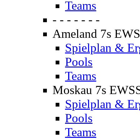
Teams
- - - - - - -
Ameland 7s EW
Spielplan & Er
Pools
Teams
Moskau 7s EWS
Spielplan & Er
Pools
Teams