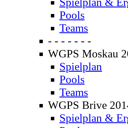
Spielplan & Er
Pools
Teams
- - - - - - -
WGPS Moskau 2
Spielplan
Pools
Teams
WGPS Brive 201
Spielplan & Er