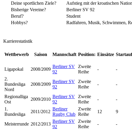
Deine sportlichen Ziele?
Aufstieg mit der kroatischen Natio
Bisherige Vereine?
Berliner SV 92
Beruf?
Student
Hobbys?
Radfahren, Musik, Schwimmen, Rei
Karrierestatistik
Wettbewerb
Saison
Mannschaft
Position:
Einsätze
Startauf
Berliner SV
Zweite
Ligapokal
2008/2009
-
-
92
Reihe
2.
Berliner SV
Zweite
Bundesliga
2008/2009
-
-
92
Reihe
Nord
Regionalliga
Berliner SV
Zweite
2009/2010
-
-
Ost
92
Reihe
1.
Berliner
Zweite
2011/2012
12
9
Bundesliga
Rugby Club
Reihe
Berliner SV
Zweite
Meisterrunde
2012/2013
-
-
92
Reihe