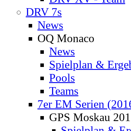
DRV 7s
News
OQ Monaco
News
Spielplan & Erge
Pools
Teams
7er EM Serien (201
GPS Moskau 201
Spielplan & Er