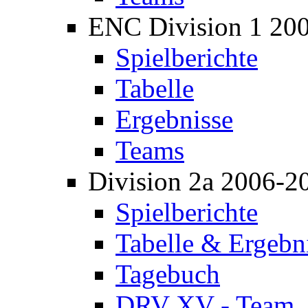
ENC Division 1 20
Spielberichte
Tabelle
Ergebnisse
Teams
Division 2a 2006-2
Spielberichte
Tabelle & Ergebn
Tagebuch
DRV XV - Team