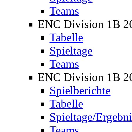
Teams
ENC Division 1B 2
Tabelle
Spieltage
Teams
ENC Division 1B 2
Spielberichte
Tabelle
Spieltage/Ergebni
Teams