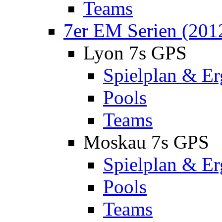
Teams
7er EM Serien (201
Lyon 7s GPS
Spielplan & Er
Pools
Teams
Moskau 7s GPS
Spielplan & Er
Pools
Teams