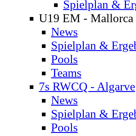
Spielplan & Er
U19 EM - Mallorca
News
Spielplan & Erge
Pools
Teams
7s RWCQ - Algarve
News
Spielplan & Erge
Pools