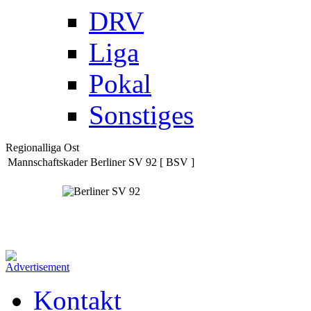
DRV
Liga
Pokal
Sonstiges
Regionalliga Ost
Mannschaftskader Berliner SV 92 [ BSV ]
Kontakt