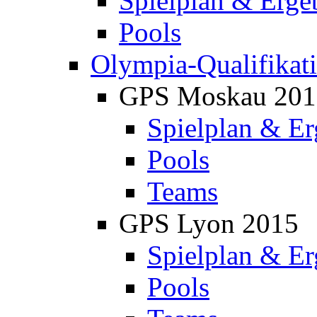
Spielplan & Erge
Pools
Olympia-Qualifikat
GPS Moskau 201
Spielplan & Er
Pools
Teams
GPS Lyon 2015
Spielplan & Er
Pools