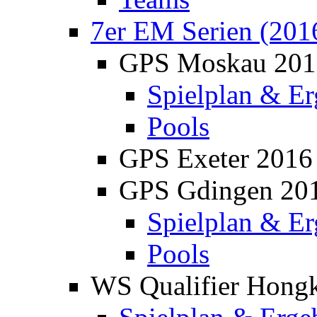
7er EM Serien (201
GPS Moskau 201
Spielplan & Er
Pools
GPS Exeter 2016
GPS Gdingen 20
Spielplan & Er
Pools
WS Qualifier Hong