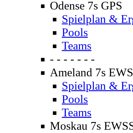
Odense 7s GPS
Spielplan & Er
Pools
Teams
- - - - - - -
Ameland 7s EW
Spielplan & Er
Pools
Teams
Moskau 7s EWS