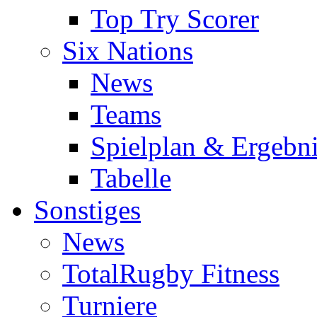
Top Try Scorer
Six Nations
News
Teams
Spielplan & Ergebni
Tabelle
Sonstiges
News
TotalRugby Fitness
Turniere