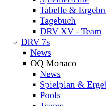
Tabelle & Ergebn
Tagebuch
DRV XV - Team
DRV 7s
News
OQ Monaco
News
Spielplan & Erge
Pools
Teams