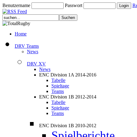
Benutzername
Passwort
Re
Home
DRV Teams
News
DRV XV
News
ENC Division 1A 2014-2016
Tabelle
Spieltage
Teams
ENC Division 1B 2012-2014
Tabelle
Spieltage
Teams
ENC Division 1B 2010-2012
Spielberichte