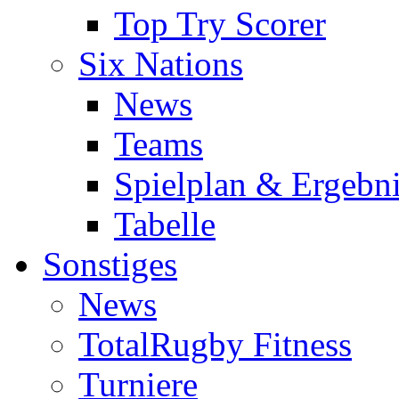
Top Try Scorer
Six Nations
News
Teams
Spielplan & Ergebni
Tabelle
Sonstiges
News
TotalRugby Fitness
Turniere