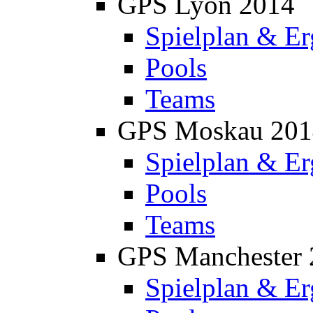
GPS Lyon 2014
Spielplan & Er
Pools
Teams
GPS Moskau 201
Spielplan & Er
Pools
Teams
GPS Manchester 
Spielplan & Er