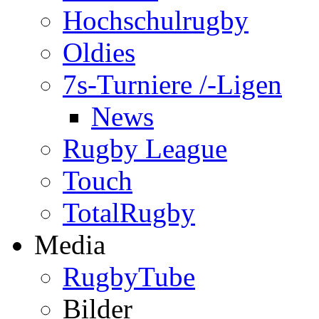
Hochschulrugby
Oldies
7s-Turniere /-Ligen
News
Rugby League
Touch
TotalRugby
Media
RugbyTube
Bilder