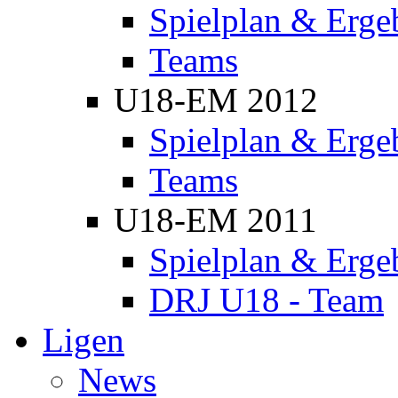
Spielplan & Erge
Teams
U18-EM 2012
Spielplan & Erge
Teams
U18-EM 2011
Spielplan & Erge
DRJ U18 - Team
Ligen
News