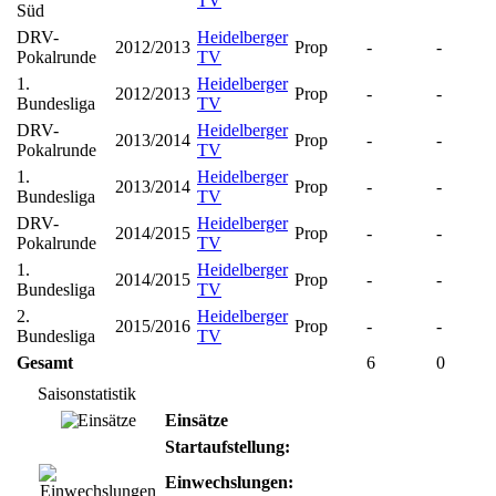
TV
Süd
DRV-
Heidelberger
2012/2013
Prop
-
-
Pokalrunde
TV
1.
Heidelberger
2012/2013
Prop
-
-
Bundesliga
TV
DRV-
Heidelberger
2013/2014
Prop
-
-
Pokalrunde
TV
1.
Heidelberger
2013/2014
Prop
-
-
Bundesliga
TV
DRV-
Heidelberger
2014/2015
Prop
-
-
Pokalrunde
TV
1.
Heidelberger
2014/2015
Prop
-
-
Bundesliga
TV
2.
Heidelberger
2015/2016
Prop
-
-
Bundesliga
TV
Gesamt
6
0
Saisonstatistik
Einsätze
Startaufstellung:
Einwechslungen: