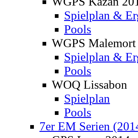
WGPS Kazan 20
Spielplan & Er
Pools
WGPS Malemort
Spielplan & Er
Pools
WOQ Lissabon
Spielplan
Pools
7er EM Serien (201