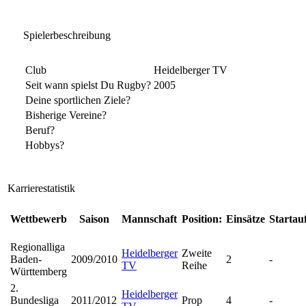
Spielerbeschreibung
Club
Heidelberger TV
Seit wann spielst Du Rugby?
2005
Deine sportlichen Ziele?
Bisherige Vereine?
Beruf?
Hobbys?
Karrierestatistik
Wettbewerb
Saison
Mannschaft
Position:
Einsätze
Startauf
Regionalliga
Heidelberger
Zweite
Baden-
2009/2010
2
-
TV
Reihe
Württemberg
2.
Heidelberger
Bundesliga
2011/2012
Prop
4
-