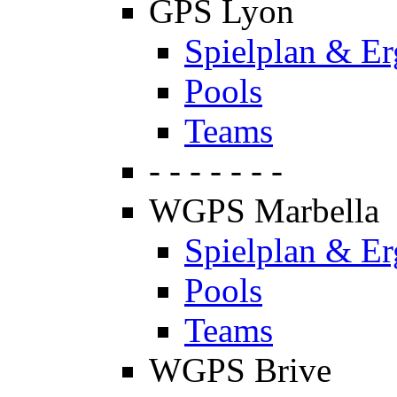
GPS Lyon
Spielplan & Er
Pools
Teams
- - - - - - -
WGPS Marbella
Spielplan & Er
Pools
Teams
WGPS Brive