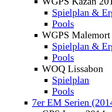
WGPS Kazan 20
Spielplan & Er
Pools
WGPS Malemort
Spielplan & Er
Pools
WOQ Lissabon
Spielplan
Pools
7er EM Serien (201