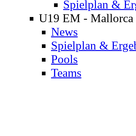
Spielplan & Er
U19 EM - Mallorca
News
Spielplan & Erge
Pools
Teams