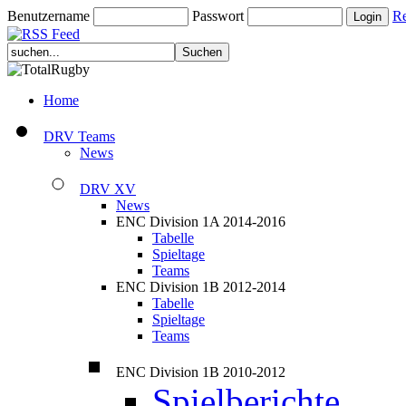
Benutzername
Passwort
Re
Home
DRV Teams
News
DRV XV
News
ENC Division 1A 2014-2016
Tabelle
Spieltage
Teams
ENC Division 1B 2012-2014
Tabelle
Spieltage
Teams
ENC Division 1B 2010-2012
Spielberichte