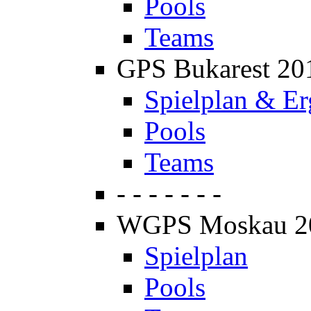
Pools
Teams
GPS Bukarest 20
Spielplan & Er
Pools
Teams
- - - - - - -
WGPS Moskau 2
Spielplan
Pools