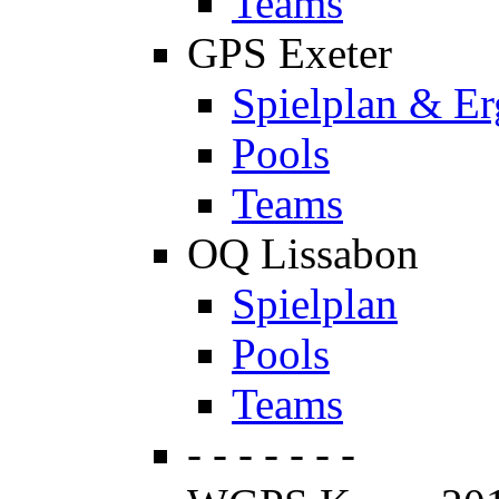
Teams
GPS Exeter
Spielplan & Er
Pools
Teams
OQ Lissabon
Spielplan
Pools
Teams
- - - - - - -