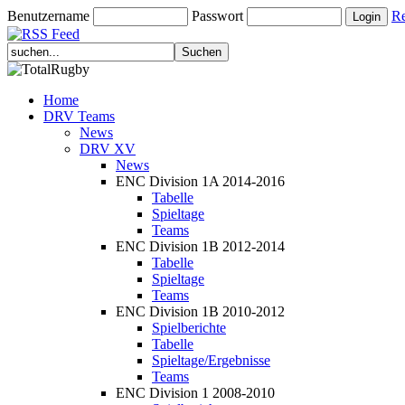
Benutzername
Passwort
Re
Home
DRV Teams
News
DRV XV
News
ENC Division 1A 2014-2016
Tabelle
Spieltage
Teams
ENC Division 1B 2012-2014
Tabelle
Spieltage
Teams
ENC Division 1B 2010-2012
Spielberichte
Tabelle
Spieltage/Ergebnisse
Teams
ENC Division 1 2008-2010