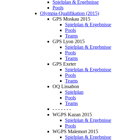
Spielplan & Ergebnisse
Pools
Olympia-Qualifikation (2015)
GPS Moskau 2015
Spielplan & Ergebnisse
Pools
Teams
GPS Lyon 2015
Spielplan & Ergebnisse
Pools
Teams
GPS Exeter
Spielplan & Ergebnisse
Pools
Teams
OQ Lissabon
Spielplan
Pools
Teams
- - - - - - -
WGPS Kazan 2015
Spielplan & Ergebnisse
Pools
WGPS Malemort 2015
Spielplan & Ergebnisse