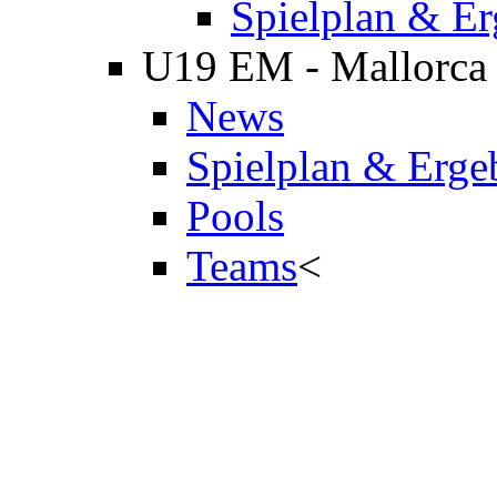
Spielplan & Er
U19 EM - Mallorca
News
Spielplan & Erge
Pools
Teams
<