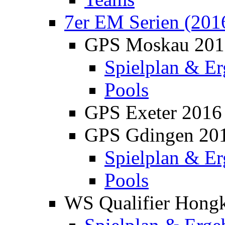
7er EM Serien (201
GPS Moskau 201
Spielplan & Er
Pools
GPS Exeter 2016
GPS Gdingen 20
Spielplan & Er
Pools
WS Qualifier Hong