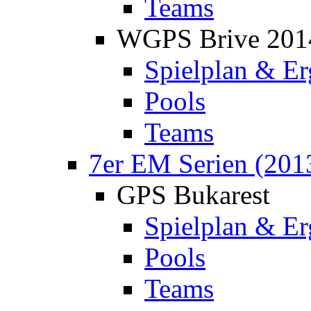
Teams
WGPS Brive 201
Spielplan & Er
Pools
Teams
7er EM Serien (201
GPS Bukarest
Spielplan & Er
Pools
Teams