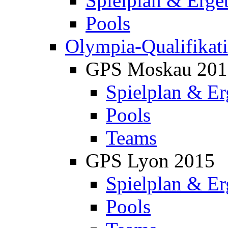
Spielplan & Erge
Pools
Olympia-Qualifikat
GPS Moskau 201
Spielplan & Er
Pools
Teams
GPS Lyon 2015
Spielplan & Er
Pools