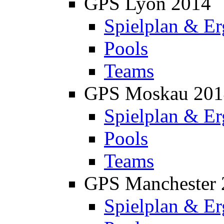
GPS Lyon 2014
Spielplan & Er
Pools
Teams
GPS Moskau 201
Spielplan & Er
Pools
Teams
GPS Manchester 
Spielplan & Er