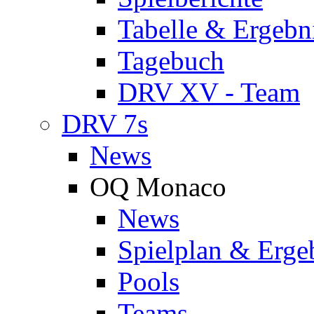
Tabelle & Ergebn
Tagebuch
DRV XV - Team
DRV 7s
News
OQ Monaco
News
Spielplan & Erge
Pools
Teams