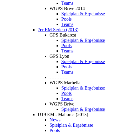
Teams
WGPS Brive 2014
Spielplan & Ergebnisse
Pools
Teams
7er EM Serien (2013)
GPS Bukarest
Spielplan & Ergebnisse
Pools
Teams
GPS Lyon
Spielplan & Ergebnisse
Pools
Teams
- - - - - - -
WGPS Marbella
Spielplan & Ergebnisse
Pools
Teams
WGPS Brive
Spielplan & Ergebnisse
U19 EM - Mallorca (2013)
News
Spielplan & Ergebnisse
Pools