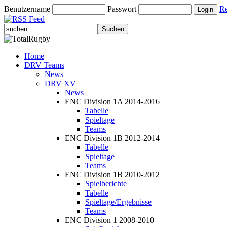
Benutzername
Passwort
Re
Home
DRV Teams
News
DRV XV
News
ENC Division 1A 2014-2016
Tabelle
Spieltage
Teams
ENC Division 1B 2012-2014
Tabelle
Spieltage
Teams
ENC Division 1B 2010-2012
Spielberichte
Tabelle
Spieltage/Ergebnisse
Teams
ENC Division 1 2008-2010