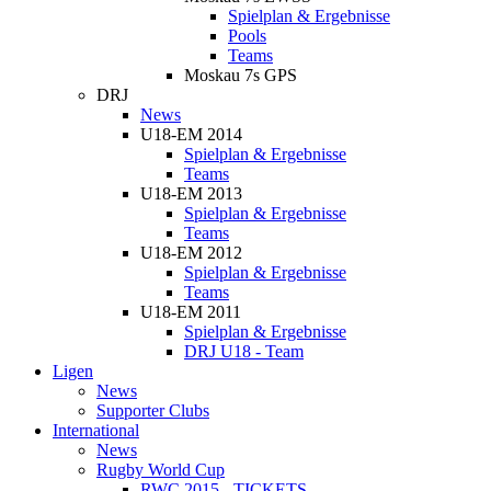
Spielplan & Ergebnisse
Pools
Teams
Moskau 7s GPS
DRJ
News
U18-EM 2014
Spielplan & Ergebnisse
Teams
U18-EM 2013
Spielplan & Ergebnisse
Teams
U18-EM 2012
Spielplan & Ergebnisse
Teams
U18-EM 2011
Spielplan & Ergebnisse
DRJ U18 - Team
Ligen
News
Supporter Clubs
International
News
Rugby World Cup
RWC 2015 - TICKETS