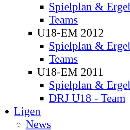
Spielplan & Erge
Teams
U18-EM 2012
Spielplan & Erge
Teams
U18-EM 2011
Spielplan & Erge
DRJ U18 - Team
Ligen
News