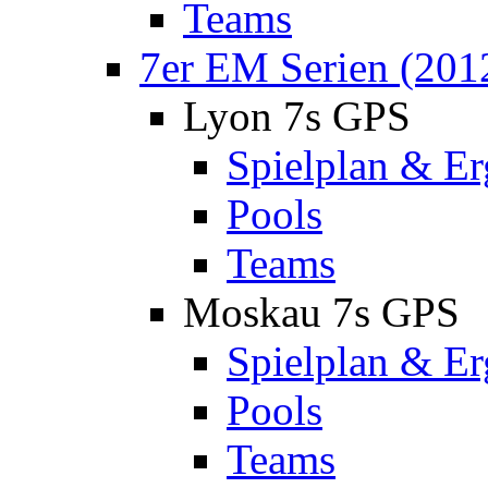
Teams
7er EM Serien (201
Lyon 7s GPS
Spielplan & Er
Pools
Teams
Moskau 7s GPS
Spielplan & Er
Pools
Teams