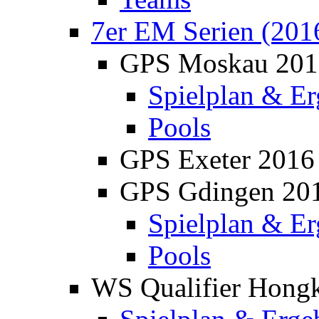
7er EM Serien (201
GPS Moskau 201
Spielplan & Er
Pools
GPS Exeter 2016
GPS Gdingen 20
Spielplan & Er
Pools
WS Qualifier Hong