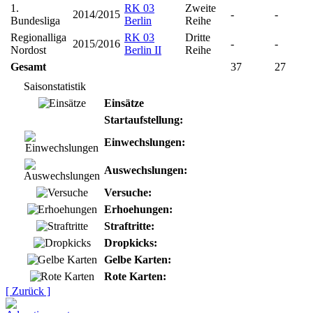
1.
RK 03
Zweite
2014/2015
-
-
Bundesliga
Berlin
Reihe
Regionalliga
RK 03
Dritte
2015/2016
-
-
Nordost
Berlin II
Reihe
Gesamt
37
27
Saisonstatistik
Einsätze
Startaufstellung:
Einwechslungen:
Auswechslungen:
Versuche:
Erhoehungen:
Straftritte:
Dropkicks:
Gelbe Karten:
Rote Karten:
[ Zurück ]