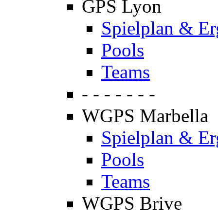
GPS Lyon
Spielplan & Er
Pools
Teams
- - - - - - -
WGPS Marbella
Spielplan & Er
Pools
Teams
WGPS Brive