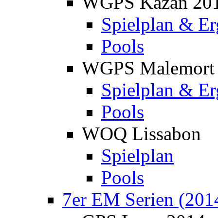
WGPS Kazan 20
Spielplan & Er
Pools
WGPS Malemort
Spielplan & Er
Pools
WOQ Lissabon
Spielplan
Pools
7er EM Serien (201