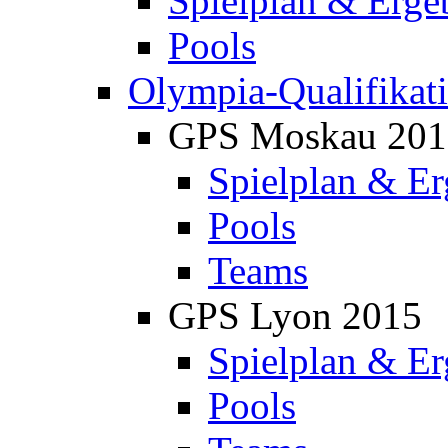
Spielplan & Erge
Pools
Olympia-Qualifikat
GPS Moskau 201
Spielplan & Er
Pools
Teams
GPS Lyon 2015
Spielplan & Er
Pools