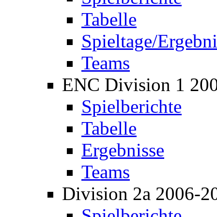
Tabelle
Spieltage/Ergebni
Teams
ENC Division 1 20
Spielberichte
Tabelle
Ergebnisse
Teams
Division 2a 2006-2
Spielberichte