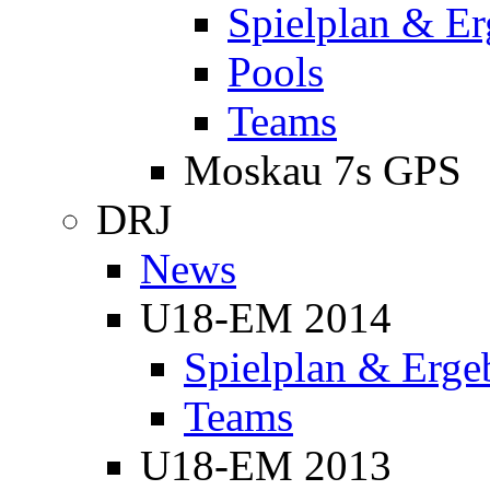
Spielplan & Er
Pools
Teams
Moskau 7s GPS
DRJ
News
U18-EM 2014
Spielplan & Erge
Teams
U18-EM 2013